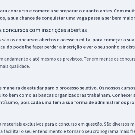
ara concurso e comece a se preparar o quanto antes. Com muita
os, a sua chance de conquistar uma vaga passa a ser bem maior
os concursos com inscrições abertas
s são os
concursos abertos e acesse o edital para começar a sua
ido pode lhe fazer perder a inscrição e ver o seu sonho se dis
 em andamento e até mesmo os previstos. Ter em mente os concurso
ais qualidade.
 maneira de estudar para o processo seletivo. Os nossos curso
uito bem como as bancas organizadoras trabalham. Conhecer a
tíssimo, pois cada uma tem a sua forma de administrar os proc
 a materiais exclusivos para o concurso em questão. São diversos 
a facilitar o seu entendimento e tornar o seu cronograma mais fle