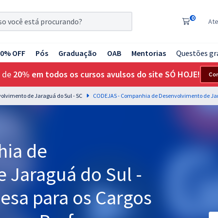
0
At
20% OFF
Pós
Graduação
OAB
Mentorias
Questões gr
 de
20% em todos os cursos avulsos do site SÓ HOJE!
Co
lvimento de Jaraguá do Sul - SC
ia de
 Jaraguá do Sul -
esa para os Cargos