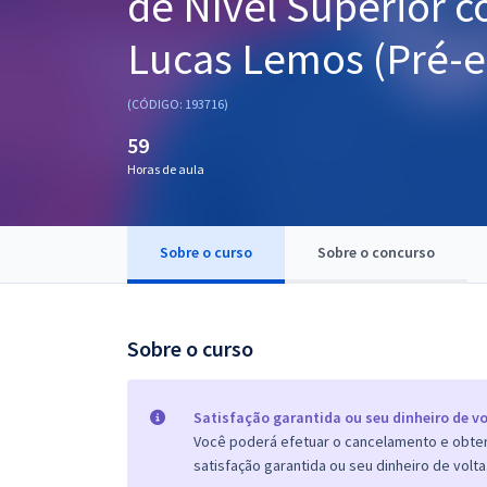
de Nível Superior c
Pós
Lucas Lemos (Pré-ed
Graduação
(CÓDIGO: 193716)
OAB
59
Mentorias
Horas de aula
Questões grátis
Sobre o curso
Sobre o concurso
Conteúdo gratuito
Blog
Sobre o curso
Aprovados
Atendimento
Satisfação garantida ou seu dinheiro de vo
Você poderá efetuar o cancelamento e obter 
satisfação garantida ou seu dinheiro de volta