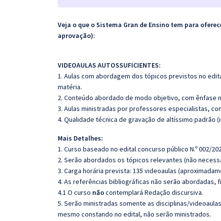
Veja o que o Sistema Gran de Ensino tem para ofer
aprovação):
VIDEOAULAS AUTOSSUFICIENTES:
1. Aulas com abordagem dos tópicos previstos no edita
matéria.
2. Conteúdo abordado de modo objetivo, com ênfase n
3. Aulas ministradas por professores especialistas, co
4. Qualidade técnica de gravação de altíssimo padrão 
Mais Detalhes:
1. Curso baseado no edital concurso público N.º 002/202
2. Serão abordados os tópicos relevantes (não necessa
3. Carga horária prevista: 135 videoaulas (aproximadam
4. As referências bibliográficas não serão abordadas, 
4.1 O curso
não
contemplará Redação discursiva.
5. Serão ministradas somente as disciplinas/videoaula
mesmo constando no edital, não serão ministrados.