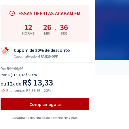
ESSAS OFERTAS ACABAM EM:
12
26
35
:
:
HORAS
MIN
SEG
Cupom de 20% de desconto
Cupom ativado:
GRAN20-OFF
De:
R$ 199,90
Por:
R$ 159,92
à vista
R$ 13,33
ou
12x de
Economize R$ 39,98 (-20%)
Comprar agora
Garantia de devolução do dinheiro em 7 dias.