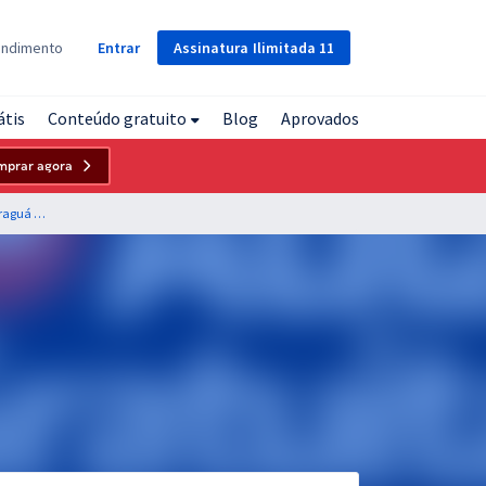
Assinatura
Ilimitada
11
endimento
Entrar
átis
Conteúdo gratuito
Blog
Aprovados
mprar agora
CODEJAS - Companhia de Desenvolvimento de Jaraguá do Sul - SC - Língua Portuguesa para os Cargos de Nível Superior com o Professor Lucas Lemos (Pré-edital)