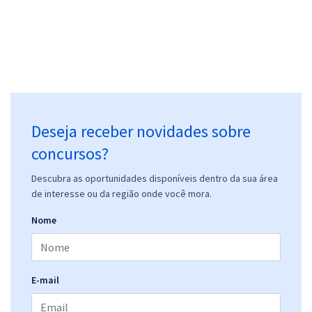
25,32
R$
ou 12x de
Economize R$ 75,96 (-20%)
Comprar
CONFERE - Conselho Federal dos Representantes Comerciais -
Deseja receber novidades sobre
Conhecimentos Específicos para Assistente Administrativo
R$ 223,84
à vista
concursos?
18,65
R$
ou 12x de
Descubra as oportunidades disponíveis dentro da sua área
Economize R$ 55,96 (-20%)
de interesse ou da região onde você mora.
Comprar
Nome
CONFERE - Conselho Federal dos Representantes Comerciais -
E-mail
Contador
R$ 327,84
à vista