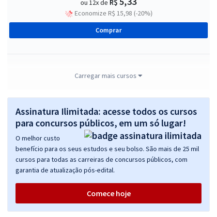
5,33
R$
ou 12x de
Economize R$ 15,98 (-20%)
Comprar
CONFERE - Conselho Federal dos Representantes Comerciais -
Carregar mais cursos
Conhecimentos Básicos e Complementares para Todos os Cargos
R$ 207,84
à vista
Assinatura Ilimitada: acesse todos os cursos
17,32
R$
ou 12x de
para concursos públicos, em um só lugar!
Economize R$ 51,96 (-20%)
O melhor custo
Comprar
benefício para os seus estudos e seu bolso. São mais de 25 mil
cursos para todas as carreiras de concursos públicos, com
garantia de atualização pós-edital.
CONFERE - Conselho Federal dos Representantes Comerciais -
Comece hoje
Assistente Administrativo
R$ 303,84
à vista