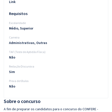
Link
Requisitos
Escolaridade
Médio, Superior
Carreira
Administrativas, Outras
TAF (Teste de Aptidão Física)
Não
Redação Discursiva
Sim
Prova de títulos
Não
Sobre o concurso
A fim de preparar os candidatos para o concurso do CONFERE -