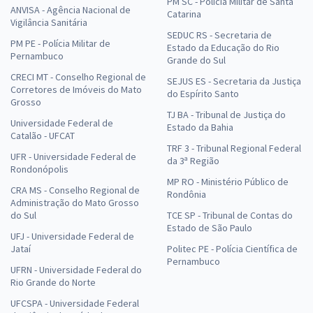
PM SC - Polícia Militar de Santa
ANVISA - Agência Nacional de
Catarina
Vigilância Sanitária
SEDUC RS - Secretaria de
PM PE - Polícia Militar de
Estado da Educação do Rio
Pernambuco
Grande do Sul
CRECI MT - Conselho Regional de
SEJUS ES - Secretaria da Justiça
Corretores de Imóveis do Mato
do Espírito Santo
Grosso
TJ BA - Tribunal de Justiça do
Universidade Federal de
Estado da Bahia
Catalão - UFCAT
TRF 3 - Tribunal Regional Federal
UFR - Universidade Federal de
da 3ª Região
Rondonópolis
MP RO - Ministério Público de
CRA MS - Conselho Regional de
Rondônia
Administração do Mato Grosso
do Sul
TCE SP - Tribunal de Contas do
Estado de São Paulo
UFJ - Universidade Federal de
Jataí
Politec PE - Polícia Científica de
Pernambuco
UFRN - Universidade Federal do
Rio Grande do Norte
UFCSPA - Universidade Federal