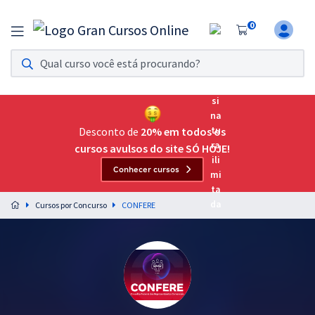
0
Assinatura Ilimitada 11
Acesso a todos os cursos. Teste grátis por 7 dias!
Assinatura OAB Até Passar
Acesso ilimitado a toda preparação para o Exame da
Desconto de
20% em todos os
Ordem, até você passar!
cursos avulsos do site SÓ HOJE!
Conhecer cursos
Residências Multiprofissionais
Preparação completa e intensiva para as principais
Cursos por Concurso
CONFERE
residências em saúde do Brasil
Concursos
Assinatura Ilimitada
Cursos 20% OFF