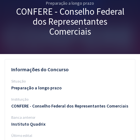
Preparação a longo prazo
Pós
CONFERE - Conselho Federal
Graduação
dos Representantes
Comerciais
OAB
Mentorias
Questões grátis
Informações do Concurso
Conteúdo gratuito
Situação
Preparação a longo prazo
Blog
Instituição
Aprovados
CONFERE - Conselho Federal dos Representantes Comerciais
Banca anterior
Atendimento
Instituto Quadrix
Último edital