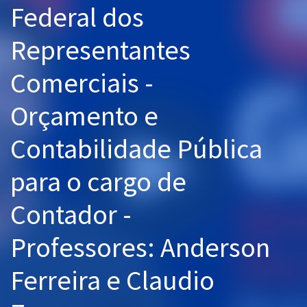
Federal dos
Pós
Representantes
Graduação
Comerciais -
OAB
Orçamento e
Mentorias
Contabilidade Pública
Questões grátis
Conteúdo gratuito
para o cargo de
Blog
Contador -
Aprovados
Professores: Anderson
Atendimento
Ferreira e Claudio