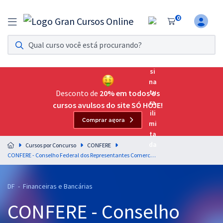
0
Assinatura Ilimitada 11
Acesso a todos os cursos. Teste grátis por 7 dias!
Assinatura OAB Até Passar
Acesso ilimitado a toda preparação para o Exame da
Desconto de
20% em todos os
Ordem, até você passar!
cursos avulsos do site SÓ HOJE!
Comprar agora
Residências Multiprofissionais
Preparação completa e intensiva para as principais
Cursos por Concurso
CONFERE
residências em saúde do Brasil
CONFERE - Conselho Federal dos Representantes Comerciais - Orçamento e Contabilidade Pública para o cargo de Contador - Professores: Anderson Ferreira e Claudio Zorzo
Concursos
DF - Financeiras e Bancárias
Assinatura Ilimitada
CONFERE - Conselho
Cursos 20% OFF