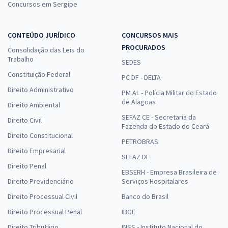
Concursos em Sergipe
CONTEÚDO JURÍDICO
CONCURSOS MAIS
PROCURADOS
Consolidação das Leis do
Trabalho
SEDES
Constituição Federal
PC DF - DELTA
Direito Administrativo
PM AL - Polícia Militar do Estado
de Alagoas
Direito Ambiental
SEFAZ CE - Secretaria da
Direito Civil
Fazenda do Estado do Ceará
Direito Constitucional
PETROBRAS
Direito Empresarial
SEFAZ DF
Direito Penal
EBSERH - Empresa Brasileira de
Direito Previdenciário
Serviços Hospitalares
Direito Processual Civil
Banco do Brasil
Direito Processual Penal
IBGE
Direito Tributário
INSS - Instituto Nacional do