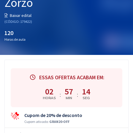
Zorzo
Baixar edital
(CÓDIGO: 179422)
120
Horas de aula
ESSAS OFERTAS ACABAM EM:
02
57
13
:
:
HORAS
MIN
SEG
Cupom de 20% de desconto
Cupom ativado:
GRAN20-OFF