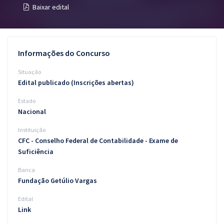
Baixar edital
Pós
Graduação
Informações do Concurso
OAB
Situação
Mentorias
Edital publicado (Inscrições abertas)
Estado
Questões grátis
Nacional
Conteúdo gratuito
Instituição
CFC - Conselho Federal de Contabilidade - Exame de
Blog
Suficiência
Aprovados
Banca
Fundação Getúlio Vargas
Atendimento
Edital
Link