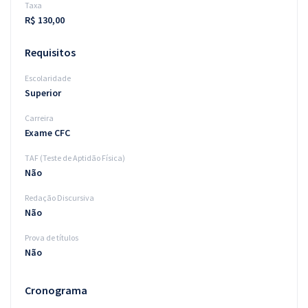
Taxa
R$ 130,00
Requisitos
Escolaridade
Superior
Carreira
Exame CFC
TAF (Teste de Aptidão Física)
Não
Redação Discursiva
Não
Prova de títulos
Não
Cronograma