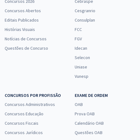
Concursos 2026
Cebraspe
Concursos Abertos
Cesgranrio
Editais Publicados
Consulplan
Histórias Visuais
FCC
Notícias de Concursos
FGV
Questões de Concurso
Idecan
Selecon
Uniase
Vunesp
CONCURSOS POR PROFISSÃO
EXAME DE ORDEM
Concursos Administrativos
OAB
Concursos Educação
Prova OAB
Concursos Fiscais
Calendário OAB
Concursos Jurídicos
Questões OAB