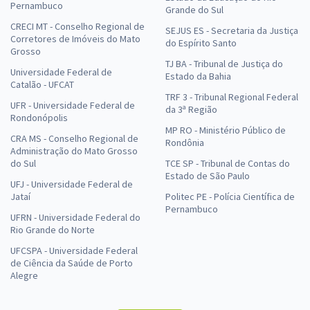
Pernambuco
Grande do Sul
CRECI MT - Conselho Regional de
SEJUS ES - Secretaria da Justiça
Corretores de Imóveis do Mato
do Espírito Santo
Grosso
TJ BA - Tribunal de Justiça do
Universidade Federal de
Estado da Bahia
Catalão - UFCAT
TRF 3 - Tribunal Regional Federal
UFR - Universidade Federal de
da 3ª Região
Rondonópolis
MP RO - Ministério Público de
CRA MS - Conselho Regional de
Rondônia
Administração do Mato Grosso
do Sul
TCE SP - Tribunal de Contas do
Estado de São Paulo
UFJ - Universidade Federal de
Jataí
Politec PE - Polícia Científica de
Pernambuco
UFRN - Universidade Federal do
Rio Grande do Norte
UFCSPA - Universidade Federal
de Ciência da Saúde de Porto
Alegre