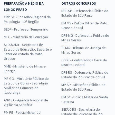
PREPARAÇÃO A MÉDIO E A
OUTROS CONCURSOS
LONGO PRAZO
DPE SP - Defensoria Pública do
Estado de São Paulo
CRP SC - Conselho Regional de
Psicologia - 12ª Região
PM MS - Polícia Militar de Mato
Grosso do Sul
SEDF - Professor Temporário
DPE MG - Defensoria Pública de
MEC - Ministério da Educação
Minas Gerais
SEDUC/MT - Secretaria de
TJ MG - Tribunal de Justiça de
Estado de Educação, Esporte e
Minas Gerais
Lazer do estado de Mato
Grosso
CGDF - Controladoria Geral do
Distrito Federal
MME - Ministério de Minas e
Energia
DPE RS - Defensoria Pública do
Estado do Rio Grande do Sul
MP GO - Ministério Público do
Estado de Goiás - Secretário
MP SP - Ministério Público do
Auxiliar da Comarca de
Estado de São Paulo
Itapuranga
PM SC - Polícia Militar de Santa
ANVISA - Agência Nacional de
Catarina
Vigilância Sanitária
SEDUC RS - Secretaria de
PM PE - Polícia Militar de
Estado da Educação do Rio