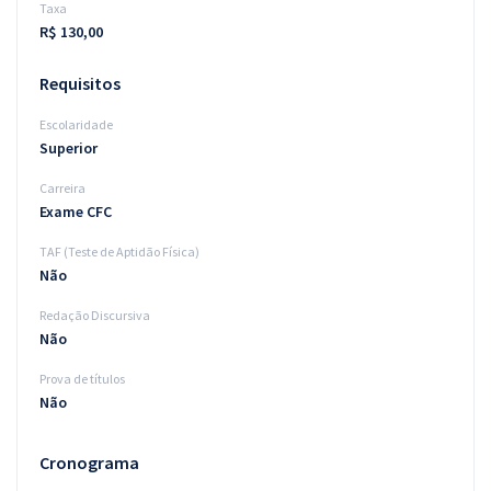
Taxa
R$ 130,00
Requisitos
Escolaridade
Superior
Carreira
Exame CFC
TAF (Teste de Aptidão Física)
Não
Redação Discursiva
Não
Prova de títulos
Não
Cronograma