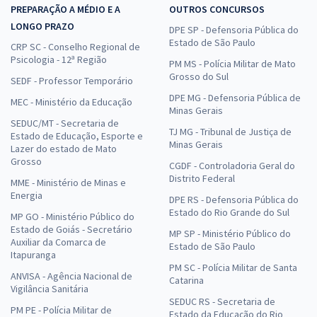
PREPARAÇÃO A MÉDIO E A
OUTROS CONCURSOS
LONGO PRAZO
DPE SP - Defensoria Pública do
Estado de São Paulo
CRP SC - Conselho Regional de
Psicologia - 12ª Região
PM MS - Polícia Militar de Mato
Grosso do Sul
SEDF - Professor Temporário
DPE MG - Defensoria Pública de
MEC - Ministério da Educação
Minas Gerais
SEDUC/MT - Secretaria de
TJ MG - Tribunal de Justiça de
Estado de Educação, Esporte e
Minas Gerais
Lazer do estado de Mato
Grosso
CGDF - Controladoria Geral do
Distrito Federal
MME - Ministério de Minas e
Energia
DPE RS - Defensoria Pública do
Estado do Rio Grande do Sul
MP GO - Ministério Público do
Estado de Goiás - Secretário
MP SP - Ministério Público do
Auxiliar da Comarca de
Estado de São Paulo
Itapuranga
PM SC - Polícia Militar de Santa
ANVISA - Agência Nacional de
Catarina
Vigilância Sanitária
SEDUC RS - Secretaria de
PM PE - Polícia Militar de
Estado da Educação do Rio