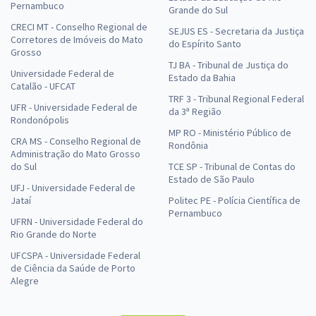
Pernambuco
Grande do Sul
CRECI MT - Conselho Regional de
SEJUS ES - Secretaria da Justiça
Corretores de Imóveis do Mato
do Espírito Santo
Grosso
TJ BA - Tribunal de Justiça do
Universidade Federal de
Estado da Bahia
Catalão - UFCAT
TRF 3 - Tribunal Regional Federal
UFR - Universidade Federal de
da 3ª Região
Rondonópolis
MP RO - Ministério Público de
CRA MS - Conselho Regional de
Rondônia
Administração do Mato Grosso
do Sul
TCE SP - Tribunal de Contas do
Estado de São Paulo
UFJ - Universidade Federal de
Jataí
Politec PE - Polícia Científica de
Pernambuco
UFRN - Universidade Federal do
Rio Grande do Norte
UFCSPA - Universidade Federal
de Ciência da Saúde de Porto
Alegre