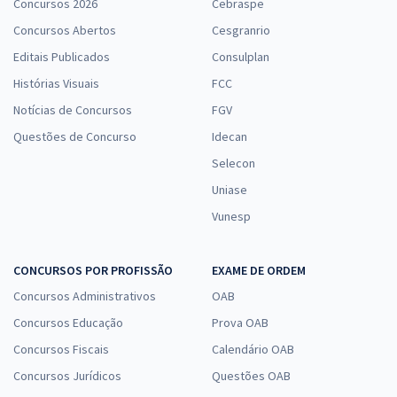
Concursos 2026
Cebraspe
Concursos Abertos
Cesgranrio
Editais Publicados
Consulplan
Histórias Visuais
FCC
Notícias de Concursos
FGV
Questões de Concurso
Idecan
Selecon
Uniase
Vunesp
CONCURSOS POR PROFISSÃO
EXAME DE ORDEM
Concursos Administrativos
OAB
Concursos Educação
Prova OAB
Concursos Fiscais
Calendário OAB
Concursos Jurídicos
Questões OAB