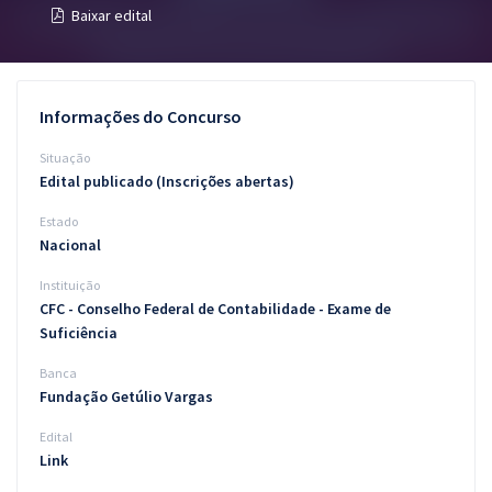
Baixar edital
Pós
Graduação
Informações do Concurso
OAB
Situação
Mentorias
Edital publicado (Inscrições abertas)
Estado
Questões grátis
Nacional
Conteúdo gratuito
Instituição
CFC - Conselho Federal de Contabilidade - Exame de
Blog
Suficiência
Aprovados
Banca
Fundação Getúlio Vargas
Atendimento
Edital
Link