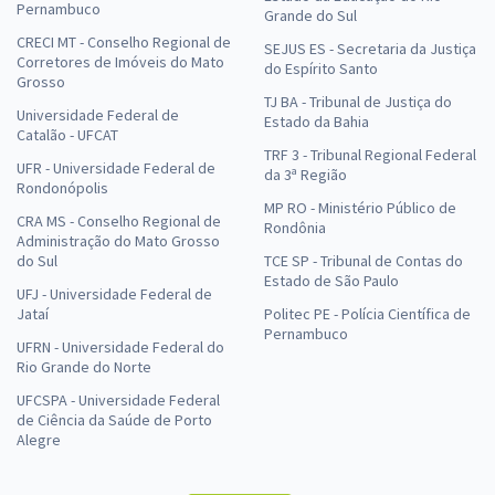
Pernambuco
Grande do Sul
CRECI MT - Conselho Regional de
SEJUS ES - Secretaria da Justiça
Corretores de Imóveis do Mato
do Espírito Santo
Grosso
TJ BA - Tribunal de Justiça do
Universidade Federal de
Estado da Bahia
Catalão - UFCAT
TRF 3 - Tribunal Regional Federal
UFR - Universidade Federal de
da 3ª Região
Rondonópolis
MP RO - Ministério Público de
CRA MS - Conselho Regional de
Rondônia
Administração do Mato Grosso
do Sul
TCE SP - Tribunal de Contas do
Estado de São Paulo
UFJ - Universidade Federal de
Jataí
Politec PE - Polícia Científica de
Pernambuco
UFRN - Universidade Federal do
Rio Grande do Norte
UFCSPA - Universidade Federal
de Ciência da Saúde de Porto
Alegre