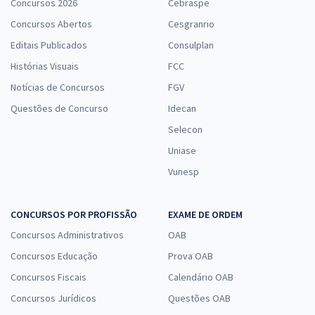
Concursos 2026
Cebraspe
Concursos Abertos
Cesgranrio
Editais Publicados
Consulplan
Histórias Visuais
FCC
Notícias de Concursos
FGV
Questões de Concurso
Idecan
Selecon
Uniase
Vunesp
CONCURSOS POR PROFISSÃO
EXAME DE ORDEM
Concursos Administrativos
OAB
Concursos Educação
Prova OAB
Concursos Fiscais
Calendário OAB
Concursos Jurídicos
Questões OAB