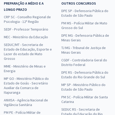
PREPARAÇÃO A MÉDIO E A
OUTROS CONCURSOS
LONGO PRAZO
DPE SP - Defensoria Pública do
Estado de São Paulo
CRP SC - Conselho Regional de
Psicologia - 12ª Região
PM MS - Polícia Militar de Mato
Grosso do Sul
SEDF - Professor Temporário
DPE MG - Defensoria Pública de
MEC - Ministério da Educação
Minas Gerais
SEDUC/MT - Secretaria de
TJ MG - Tribunal de Justiça de
Estado de Educação, Esporte e
Minas Gerais
Lazer do estado de Mato
Grosso
CGDF - Controladoria Geral do
Distrito Federal
MME - Ministério de Minas e
Energia
DPE RS - Defensoria Pública do
Estado do Rio Grande do Sul
MP GO - Ministério Público do
Estado de Goiás - Secretário
MP SP - Ministério Público do
Auxiliar da Comarca de
Estado de São Paulo
Itapuranga
PM SC - Polícia Militar de Santa
ANVISA - Agência Nacional de
Catarina
Vigilância Sanitária
SEDUC RS - Secretaria de
PM PE - Polícia Militar de
Estado da Educação do Rio