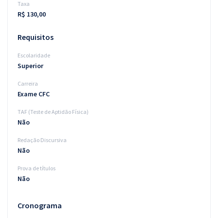
Taxa
R$ 130,00
Requisitos
Escolaridade
Superior
Carreira
Exame CFC
TAF (Teste de Aptidão Física)
Não
Redação Discursiva
Não
Prova de títulos
Não
Cronograma