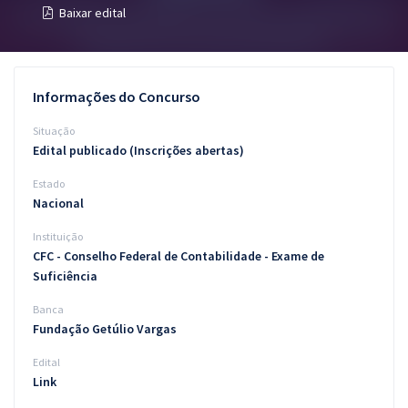
Baixar edital
Pós
Graduação
Informações do Concurso
OAB
Situação
Mentorias
Edital publicado (Inscrições abertas)
Estado
Questões grátis
Nacional
Conteúdo gratuito
Instituição
CFC - Conselho Federal de Contabilidade - Exame de
Blog
Suficiência
Aprovados
Banca
Fundação Getúlio Vargas
Atendimento
Edital
Link