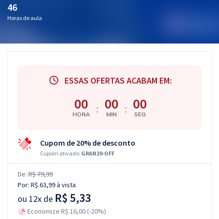
46
Horas de aula
ESSAS OFERTAS ACABAM EM:
00
00
00
:
:
HORA
MIN
SEG
Cupom de 20% de desconto
Cupom ativado:
GRAN20-OFF
De:
R$ 79,99
Por:
R$ 63,99
à vista
R$ 5,33
ou
12x de
Economize R$ 16,00 (-20%)