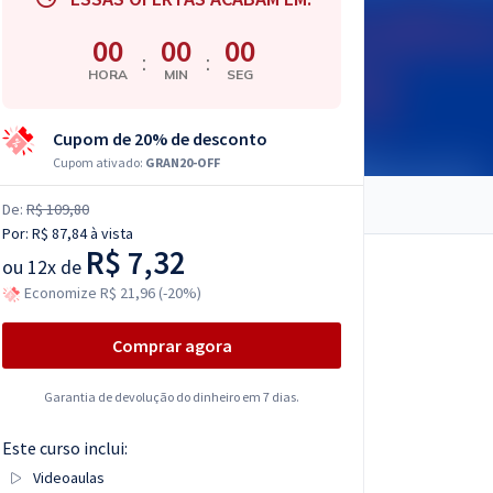
00
00
00
:
:
HORA
MIN
SEG
Cupom de 20% de desconto
Cupom ativado:
GRAN20-OFF
De:
R$ 109,80
Por:
R$ 87,84
à vista
R$ 7,32
ou
12x de
Economize R$ 21,96 (-20%)
Comprar agora
Garantia de devolução do dinheiro em 7 dias.
Este curso inclui:
Videoaulas