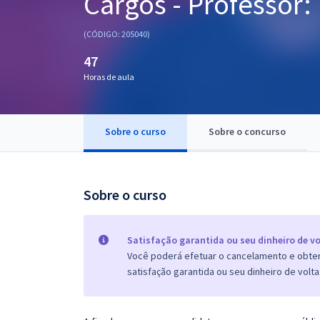
Cargos - Professor:
Pós
(CÓDIGO: 205040)
Graduação
47
Horas de aula
OAB
Mentorias
Sobre o curso
Sobre o concurso
Questões grátis
Conteúdo gratuito
Sobre o curso
Blog
Aprovados
Satisfação garantida ou seu dinheiro de vo
Você poderá efetuar o cancelamento e obter 
satisfação garantida ou seu dinheiro de volta
Atendimento