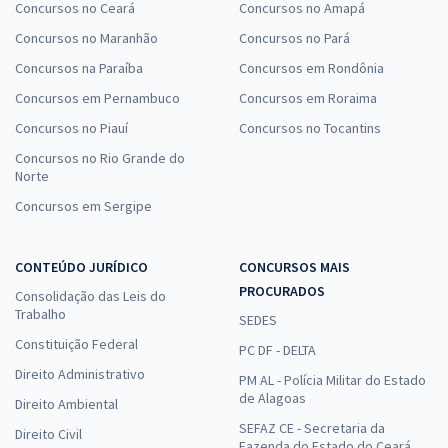
Concursos no Ceará
Concursos no Amapá
Concursos no Maranhão
Concursos no Pará
Concursos na Paraíba
Concursos em Rondônia
Concursos em Pernambuco
Concursos em Roraima
Concursos no Piauí
Concursos no Tocantins
Concursos no Rio Grande do
Norte
Concursos em Sergipe
CONTEÚDO JURÍDICO
CONCURSOS MAIS
PROCURADOS
Consolidação das Leis do
Trabalho
SEDES
Constituição Federal
PC DF - DELTA
Direito Administrativo
PM AL - Polícia Militar do Estado
de Alagoas
Direito Ambiental
SEFAZ CE - Secretaria da
Direito Civil
Fazenda do Estado do Ceará