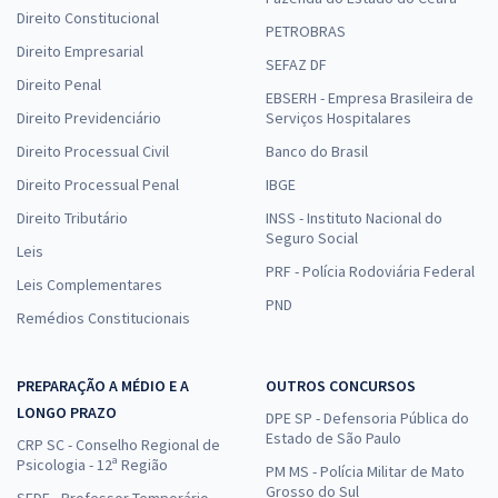
Direito Constitucional
PETROBRAS
Direito Empresarial
SEFAZ DF
Direito Penal
EBSERH - Empresa Brasileira de
Direito Previdenciário
Serviços Hospitalares
Direito Processual Civil
Banco do Brasil
Direito Processual Penal
IBGE
Direito Tributário
INSS - Instituto Nacional do
Seguro Social
Leis
PRF - Polícia Rodoviária Federal
Leis Complementares
PND
Remédios Constitucionais
PREPARAÇÃO A MÉDIO E A
OUTROS CONCURSOS
LONGO PRAZO
DPE SP - Defensoria Pública do
Estado de São Paulo
CRP SC - Conselho Regional de
Psicologia - 12ª Região
PM MS - Polícia Militar de Mato
Grosso do Sul
SEDF - Professor Temporário