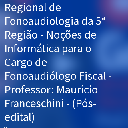
Regional de
Pós
Fonoaudiologia da 5ª
Graduação
Região - Noções de
OAB
Informática para o
Mentorias
Cargo de
Questões grátis
Conteúdo gratuito
Fonoaudiólogo Fiscal -
Blog
Professor: Maurício
Aprovados
Franceschini - (Pós-
Atendimento
edital)