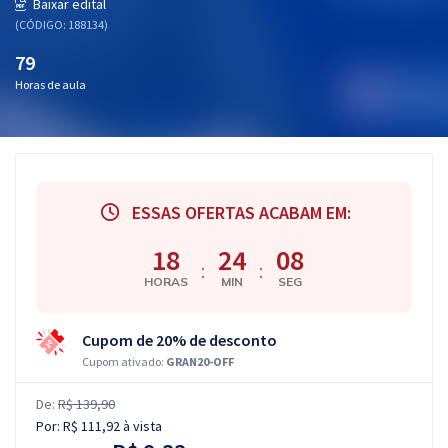
Baixar edital
(CÓDIGO: 188134)
79
Horas de aula
ESSAS OFERTAS ACABAM EM:
18
24
08
:
:
HORAS
MIN
SEG
Cupom de 20% de desconto
Cupom ativado:
GRAN20-OFF
De:
R$ 139,90
Por:
R$ 111,92
à vista