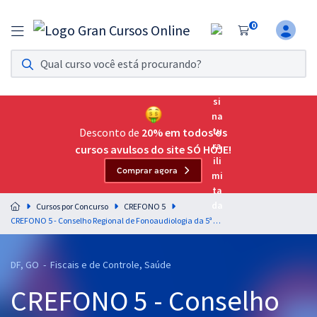
0
Assinatura Ilimitada 11
Acesso a todos os cursos. Teste grátis por 7 dias!
Assinatura OAB Até Passar
Acesso ilimitado a toda preparação para o Exame da
Desconto de
20% em todos os
Ordem, até você passar!
cursos avulsos do site SÓ HOJE!
Comprar agora
Residências Multiprofissionais
Preparação completa e intensiva para as principais
Cursos por Concurso
CREFONO 5
residências em saúde do Brasil
CREFONO 5 - Conselho Regional de Fonoaudiologia da 5ª Região - Noções de Informática para o Cargo de Fonoaudiólogo Fiscal - Professor: Maurício Franceschini - (Pós-edital)
Concursos
DF, GO - Fiscais e de Controle, Saúde
Assinatura Ilimitada
CREFONO 5 - Conselho
Cursos 20% OFF