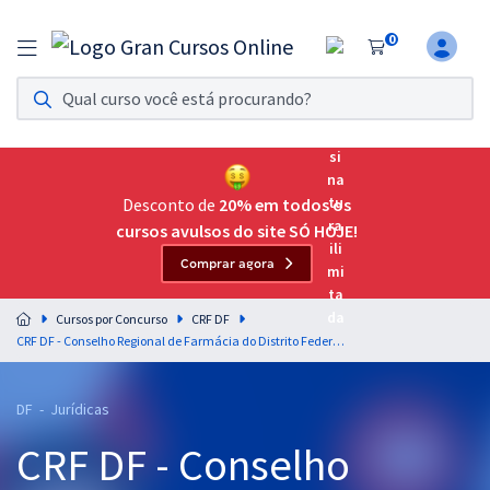
0
Assinatura Ilimitada 11
Acesso a todos os cursos. Teste grátis por 7 dias!
Assinatura OAB Até Passar
Acesso ilimitado a toda preparação para o Exame da
Desconto de
20% em todos os
Ordem, até você passar!
cursos avulsos do site SÓ HOJE!
Comprar agora
Residências Multiprofissionais
Preparação completa e intensiva para as principais
Cursos por Concurso
CRF DF
residências em saúde do Brasil
CRF DF - Conselho Regional de Farmácia do Distrito Federal - Direito Constitucional para o Cargo de Analista I - Advogado
Concursos
DF - Jurídicas
Assinatura Ilimitada
CRF DF - Conselho
Cursos 20% OFF