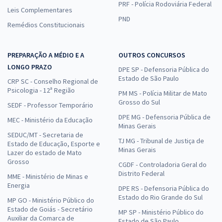
PRF - Polícia Rodoviária Federal
Leis Complementares
PND
Remédios Constitucionais
PREPARAÇÃO A MÉDIO E A
OUTROS CONCURSOS
LONGO PRAZO
DPE SP - Defensoria Pública do
Estado de São Paulo
CRP SC - Conselho Regional de
Psicologia - 12ª Região
PM MS - Polícia Militar de Mato
Grosso do Sul
SEDF - Professor Temporário
DPE MG - Defensoria Pública de
MEC - Ministério da Educação
Minas Gerais
SEDUC/MT - Secretaria de
TJ MG - Tribunal de Justiça de
Estado de Educação, Esporte e
Minas Gerais
Lazer do estado de Mato
Grosso
CGDF - Controladoria Geral do
Distrito Federal
MME - Ministério de Minas e
Energia
DPE RS - Defensoria Pública do
Estado do Rio Grande do Sul
MP GO - Ministério Público do
Estado de Goiás - Secretário
MP SP - Ministério Público do
Auxiliar da Comarca de
Estado de São Paulo