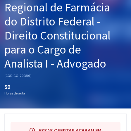
Regional de Farmácia
Pós
do Distrito Federal -
Graduação
Direito Constitucional
OAB
para o Cargo de
Mentorias
Analista I - Advogado
Questões grátis
Conteúdo gratuito
(CÓDIGO: 200801)
Blog
59
Horas de aula
Aprovados
Atendimento
ESSAS OFERTAS ACABAM EM: