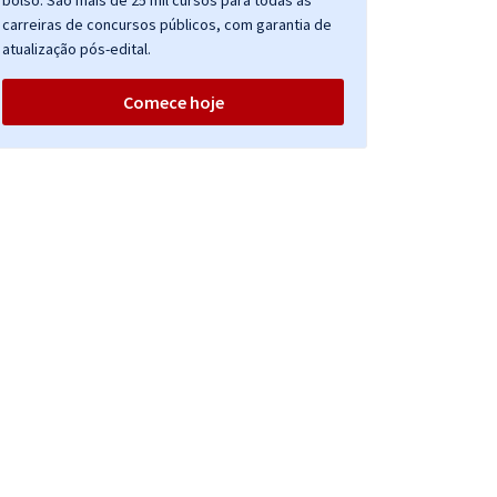
bolso. São mais de 25 mil cursos para todas as
carreiras de concursos públicos, com garantia de
atualização pós-edital.
Comece hoje