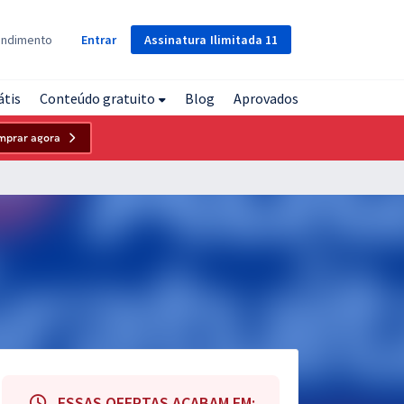
Assinatura
Ilimitada
11
endimento
Entrar
átis
Conteúdo gratuito
Blog
Aprovados
mprar agora
ESSAS OFERTAS ACABAM EM: