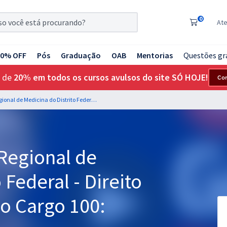
0
At
20% OFF
Pós
Graduação
OAB
Mentorias
Questões gr
 de
20% em todos os cursos avulsos do site SÓ HOJE!
Co
CRM DF - Conselho Regional de Medicina do Distrito Federal - Direito Constitucional para o Cargo 100: Advogado
Regional de
 Federal - Direito
 o Cargo 100: