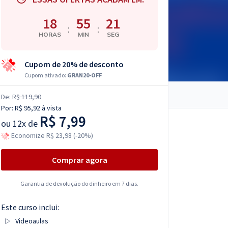
18
55
20
:
:
HORAS
MIN
SEG
Cupom de 20% de desconto
Cupom ativado:
GRAN20-OFF
De:
R$ 119,90
Por:
R$ 95,92
à vista
R$ 7,99
ou
12x de
Economize R$ 23,98 (-20%)
Comprar agora
Garantia de devolução do dinheiro em 7 dias.
Este curso inclui:
Videoaulas