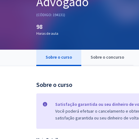
Advogado
Pós
(CÓDIGO: 194131)
Graduação
98
Horas de aula
OAB
Mentorias
Sobre o curso
Sobre o concurso
Questões grátis
Conteúdo gratuito
Sobre o curso
Blog
Aprovados
Satisfação garantida ou seu dinheiro de vo
Você poderá efetuar o cancelamento e obter 
satisfação garantida ou seu dinheiro de volta
Atendimento