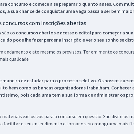
ara concurso e comece a se preparar o quanto antes. Com muita
os, a sua chance de conquistar uma vaga passa a ser bem maior
os concursos com inscrições abertas
s são os
concursos abertos e acesse o edital para começar a sua
ido pode lhe fazer perder a inscrição e ver o seu sonho se dis
 em andamento e até mesmo os previstos. Ter em mente os concurso
ais qualidade.
 maneira de estudar para o processo seletivo. Os nossos curso
uito bem como as bancas organizadoras trabalham. Conhecer a
tíssimo, pois cada uma tem a sua forma de administrar os proc
 a materiais exclusivos para o concurso em questão. São diversos 
a facilitar o seu entendimento e tornar o seu cronograma mais fle