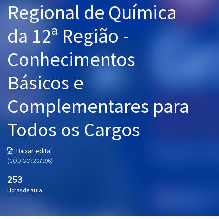
Regional de Química
Pós
da 12ª Região -
Graduação
Conhecimentos
OAB
Básicos e
Mentorias
Complementares para
Questões grátis
Conteúdo gratuito
Todos os Cargos
Blog
Baixar edital
Aprovados
(CÓDIGO: 207196)
253
Atendimento
Horas de aula