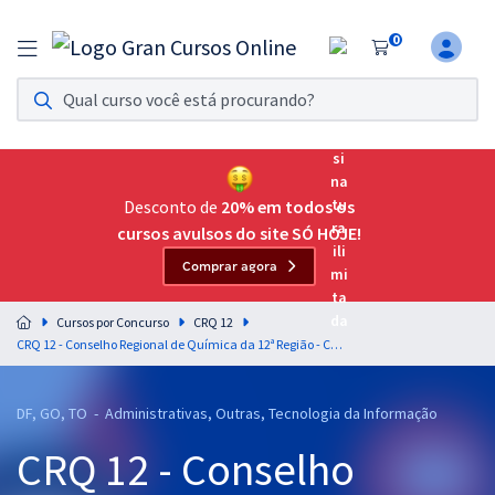
0
Assinatura Ilimitada 11
Acesso a todos os cursos. Teste grátis por 7 dias!
Assinatura OAB Até Passar
Acesso ilimitado a toda preparação para o Exame da
Desconto de
20% em todos os
Ordem, até você passar!
cursos avulsos do site SÓ HOJE!
Comprar agora
Residências Multiprofissionais
Preparação completa e intensiva para as principais
Cursos por Concurso
CRQ 12
residências em saúde do Brasil
CRQ 12 - Conselho Regional de Química da 12ª Região - Conhecimentos Básicos e Complementares para Todos os Cargos
Concursos
DF, GO, TO - Administrativas, Outras, Tecnologia da Informação
Assinatura Ilimitada
CRQ 12 - Conselho
Cursos 20% OFF