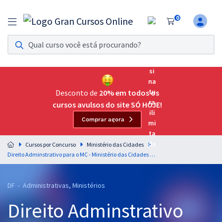
0
Assinatura Ilimitada 11
Acesso a todos os cursos. Teste grátis por 7 dias!
Assinatura OAB Até Passar
Acesso ilimitado a toda preparação para o Exame da
Desconto de
20% em todos os
Ordem, até você passar!
cursos avulsos do site SÓ HOJE!
Comprar agora
Residências Multiprofissionais
Preparação completa e intensiva para as principais
Cursos por Concurso
Ministério das Cidades
residências em saúde do Brasil
Direito Adminstrativo para o MC - Ministério das Cidades - Cargos de Nível Médio - Professor: Gustavo Brígido
Concursos
DF - Administrativas, Ministérios
Assinatura Ilimitada
Direito Adminstrativo
Cursos 20% OFF