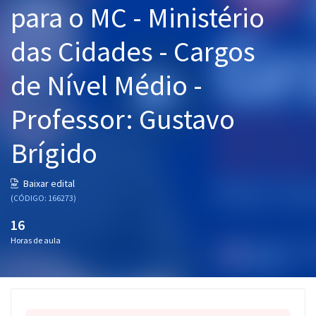
para o MC - Ministério
Pós
das Cidades - Cargos
Graduação
de Nível Médio -
OAB
Professor: Gustavo
Mentorias
Brígido
Questões grátis
Conteúdo gratuito
Baixar edital
(CÓDIGO: 166273)
Blog
16
Aprovados
Horas de aula
Atendimento