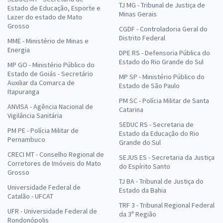
TJ MG - Tribunal de Justiça de
Estado de Educação, Esporte e
Minas Gerais
Lazer do estado de Mato
Grosso
CGDF - Controladoria Geral do
Distrito Federal
MME - Ministério de Minas e
Energia
DPE RS - Defensoria Pública do
Estado do Rio Grande do Sul
MP GO - Ministério Público do
Estado de Goiás - Secretário
MP SP - Ministério Público do
Auxiliar da Comarca de
Estado de São Paulo
Itapuranga
PM SC - Polícia Militar de Santa
ANVISA - Agência Nacional de
Catarina
Vigilância Sanitária
SEDUC RS - Secretaria de
PM PE - Polícia Militar de
Estado da Educação do Rio
Pernambuco
Grande do Sul
CRECI MT - Conselho Regional de
SEJUS ES - Secretaria da Justiça
Corretores de Imóveis do Mato
do Espírito Santo
Grosso
TJ BA - Tribunal de Justiça do
Universidade Federal de
Estado da Bahia
Catalão - UFCAT
TRF 3 - Tribunal Regional Federal
UFR - Universidade Federal de
da 3ª Região
Rondonópolis