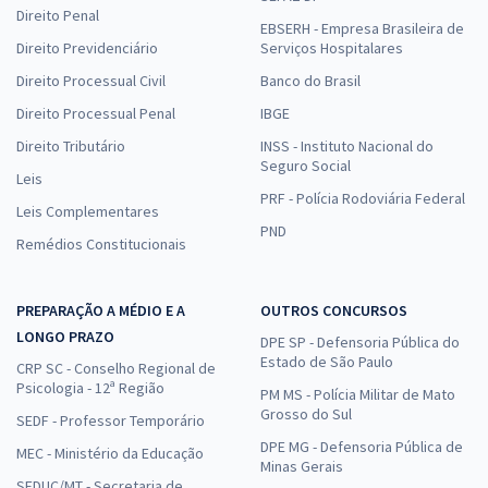
Direito Penal
EBSERH - Empresa Brasileira de
Direito Previdenciário
Serviços Hospitalares
Direito Processual Civil
Banco do Brasil
Direito Processual Penal
IBGE
Direito Tributário
INSS - Instituto Nacional do
Seguro Social
Leis
PRF - Polícia Rodoviária Federal
Leis Complementares
PND
Remédios Constitucionais
PREPARAÇÃO A MÉDIO E A
OUTROS CONCURSOS
LONGO PRAZO
DPE SP - Defensoria Pública do
Estado de São Paulo
CRP SC - Conselho Regional de
Psicologia - 12ª Região
PM MS - Polícia Militar de Mato
Grosso do Sul
SEDF - Professor Temporário
DPE MG - Defensoria Pública de
MEC - Ministério da Educação
Minas Gerais
SEDUC/MT - Secretaria de