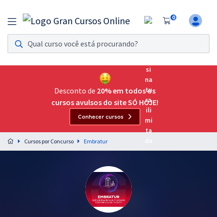
0
Assinatura Ilimitada 11
Acesso a todos os cursos. Teste grátis por 7 dias!
Assinatura OAB Até Passar
Acesso ilimitado a toda preparação para o Exame da
Desconto de
20% em todos os
Ordem, até você passar!
cursos avulsos do site SÓ HOJE!
Conhecer cursos
Residências Multiprofissionais
Preparação completa e intensiva para as principais
Cursos por Concurso
Embratur
residências em saúde do Brasil
Concursos
Assinatura Ilimitada
Cursos 20% OFF