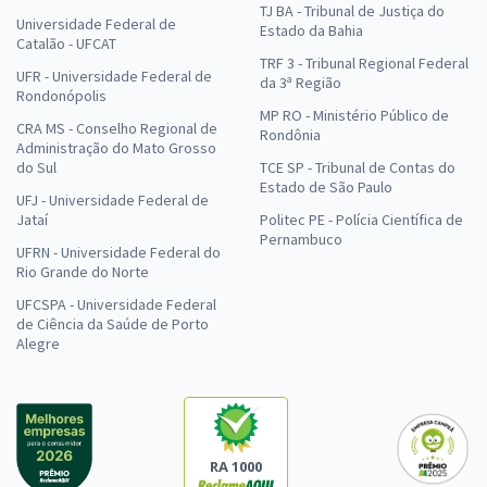
TJ BA - Tribunal de Justiça do
Universidade Federal de
Estado da Bahia
Catalão - UFCAT
TRF 3 - Tribunal Regional Federal
UFR - Universidade Federal de
da 3ª Região
Rondonópolis
MP RO - Ministério Público de
CRA MS - Conselho Regional de
Rondônia
Administração do Mato Grosso
do Sul
TCE SP - Tribunal de Contas do
Estado de São Paulo
UFJ - Universidade Federal de
Jataí
Politec PE - Polícia Científica de
Pernambuco
UFRN - Universidade Federal do
Rio Grande do Norte
UFCSPA - Universidade Federal
de Ciência da Saúde de Porto
Alegre
RA 1000