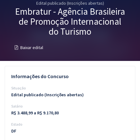
Edital publicado (Inscrições abertas)
Pós
Embratur - Agência Brasileira
Graduação
de Promoção Internacional
do Turismo
OAB
Baixar edital
Mentorias
Questões grátis
Informações do Concurso
Conteúdo gratuito
Situação
Blog
Edital publicado (Inscrições abertas)
Aprovados
Salário
R$ 3.488,99 a R$ 9.170,80
Atendimento
Estado
DF