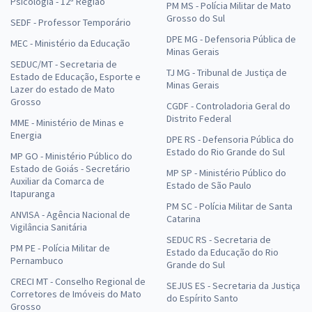
Psicologia - 12ª Região
PM MS - Polícia Militar de Mato
Grosso do Sul
SEDF - Professor Temporário
DPE MG - Defensoria Pública de
MEC - Ministério da Educação
Minas Gerais
SEDUC/MT - Secretaria de
TJ MG - Tribunal de Justiça de
Estado de Educação, Esporte e
Minas Gerais
Lazer do estado de Mato
Grosso
CGDF - Controladoria Geral do
Distrito Federal
MME - Ministério de Minas e
Energia
DPE RS - Defensoria Pública do
Estado do Rio Grande do Sul
MP GO - Ministério Público do
Estado de Goiás - Secretário
MP SP - Ministério Público do
Auxiliar da Comarca de
Estado de São Paulo
Itapuranga
PM SC - Polícia Militar de Santa
ANVISA - Agência Nacional de
Catarina
Vigilância Sanitária
SEDUC RS - Secretaria de
PM PE - Polícia Militar de
Estado da Educação do Rio
Pernambuco
Grande do Sul
CRECI MT - Conselho Regional de
SEJUS ES - Secretaria da Justiça
Corretores de Imóveis do Mato
do Espírito Santo
Grosso