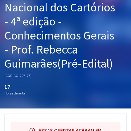
Nacional dos Cartórios
Pós
- 4ª edição -
Graduação
Conhecimentos Gerais
OAB
- Prof. Rebecca
Mentorias
Guimarães(Pré-Edital)
Questões grátis
Conteúdo gratuito
(CÓDIGO: 207175)
Blog
17
Horas de aula
Aprovados
Atendimento
ESSAS OFERTAS ACABAM EM: