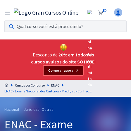
0
Assinatura Ilimitada 11
Acesso a todos os cursos. Teste grátis por 7 dias!
Assinatura OAB Até Passar
Acesso ilimitado a toda preparação para o Exame da
Desconto de
20% em todos os
Ordem, até você passar!
cursos avulsos do site SÓ HOJE!
Comprar agora
Residências Multiprofissionais
Preparação completa e intensiva para as principais
Cursos por Concurso
ENAC
residências em saúde do Brasil
ENAC - Exame Nacional dos Cartórios - 4ª edição - Conhecimentos Gerais - Prof. Rebecca Guimarães(Pré-Edital)
Concursos
Nacional - Jurídicas, Outras
Assinatura Ilimitada
ENAC - Exame
Cursos 20% OFF