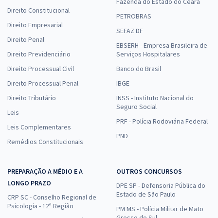
Fazenda do Estado do Ceará
Direito Constitucional
PETROBRAS
Direito Empresarial
SEFAZ DF
Direito Penal
EBSERH - Empresa Brasileira de
Direito Previdenciário
Serviços Hospitalares
Direito Processual Civil
Banco do Brasil
Direito Processual Penal
IBGE
Direito Tributário
INSS - Instituto Nacional do
Seguro Social
Leis
PRF - Polícia Rodoviária Federal
Leis Complementares
PND
Remédios Constitucionais
PREPARAÇÃO A MÉDIO E A
OUTROS CONCURSOS
LONGO PRAZO
DPE SP - Defensoria Pública do
Estado de São Paulo
CRP SC - Conselho Regional de
Psicologia - 12ª Região
PM MS - Polícia Militar de Mato
Grosso do Sul