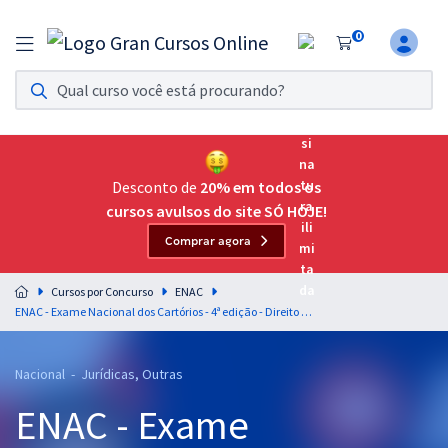
0
Assinatura Ilimitada 11
Acesso a todos os cursos. Teste grátis por 7 dias!
Assinatura OAB Até Passar
Acesso ilimitado a toda preparação para o Exame da
Desconto de
20% em todos os
Ordem, até você passar!
cursos avulsos do site SÓ HOJE!
Comprar agora
Residências Multiprofissionais
Preparação completa e intensiva para as principais
Cursos por Concurso
ENAC
residências em saúde do Brasil
ENAC - Exame Nacional dos Cartórios - 4ª edição - Direito Civil - Prof. Carlos Elias (Pré-Edital)
Concursos
Nacional - Jurídicas, Outras
Assinatura Ilimitada
ENAC - Exame
Cursos 20% OFF