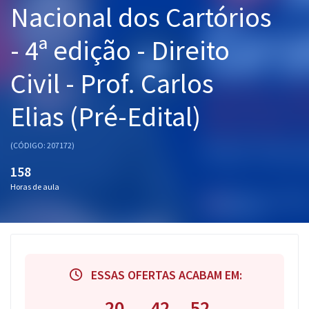
Nacional dos Cartórios
Pós
- 4ª edição - Direito
Graduação
Civil - Prof. Carlos
OAB
Elias (Pré-Edital)
Mentorias
Questões grátis
(CÓDIGO: 207172)
158
Conteúdo gratuito
Horas de aula
Blog
Aprovados
Atendimento
ESSAS OFERTAS ACABAM EM:
20
42
51