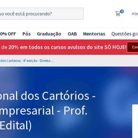
0
At
20% OFF
Pós
Graduação
OAB
Mentorias
Questões gr
 de
20% em todos os cursos avulsos do site SÓ HOJE!
Co
ENAC - Exame Nacional dos Cartórios - 4ª edição - Direito Empresarial - Prof. Renato Borelli (Pré-Edital)
al dos Cartórios -
Empresarial - Prof.
Edital)