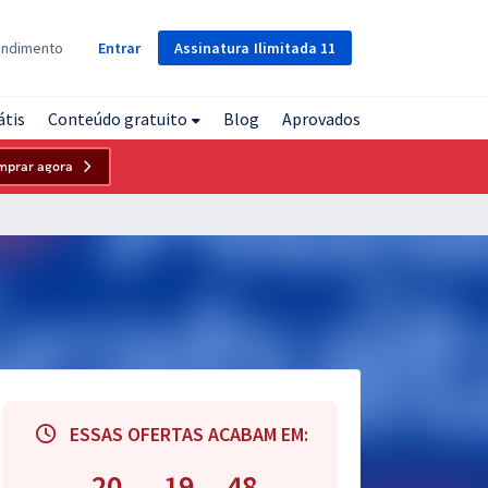
Assinatura
Ilimitada
11
endimento
Entrar
átis
Conteúdo gratuito
Blog
Aprovados
mprar agora
ESSAS OFERTAS ACABAM EM:
20
19
47