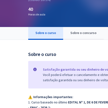
Pós
40
Graduação
Horas de aula
OAB
Sobre o curso
Sobre o concurso
Mentorias
Questões grátis
Sobre o curso
Conteúdo gratuito
Blog
Satisfação garantida ou seu dinheiro de vo
Você poderá efetuar o cancelamento e obter 
Aprovados
satisfação garantida ou seu dinheiro de volta
Atendimento
Informações importantes:
1. Curso baseado no último
EDITAL Nº 1, DE 6 DE FEV
- ENAC - 2026.1;