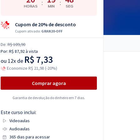
:
:
HORAS
MIN
SEG
Cupom de 20% de desconto
Cupom ativado:
GRAN20-OFF
De:
R$ 109,90
Por:
R$ 87,92
à vista
R$ 7,33
ou
12x de
Economize R$ 21,98 (-20%)
Comprar agora
Garantia de devolução do dinheiro em 7 dias.
Este curso inclui:
Videoaulas
Audioaulas
365 dias para acessar