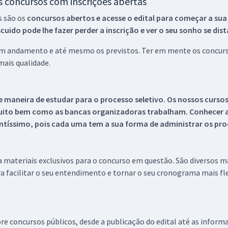
os concursos com inscrições abertas
s são os
concursos abertos e acesse o edital para começar a sua
ido pode lhe fazer perder a inscrição e ver o seu sonho se dis
 em andamento e até mesmo os previstos. Ter em mente os concurso
ais qualidade.
 maneira de estudar para o processo seletivo. Os nossos curso
uito bem como as bancas organizadoras trabalham. Conhecer a
tíssimo, pois cada uma tem a sua forma de administrar os proc
 a materiais exclusivos para o concurso em questão. São diversos 
a facilitar o seu entendimento e tornar o seu cronograma mais fle
re concursos públicos, desde a publicação do edital até as inform