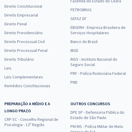
Fazenda do Estado do Ceará
Direito Constitucional
PETROBRAS
Direito Empresarial
SEFAZ DF
Direito Penal
EBSERH - Empresa Brasileira de
Direito Previdenciário
Serviços Hospitalares
Direito Processual Civil
Banco do Brasil
Direito Processual Penal
IBGE
Direito Tributário
INSS - Instituto Nacional do
Seguro Social
Leis
PRF - Polícia Rodoviária Federal
Leis Complementares
PND
Remédios Constitucionais
PREPARAÇÃO A MÉDIO E A
OUTROS CONCURSOS
LONGO PRAZO
DPE SP - Defensoria Pública do
Estado de São Paulo
CRP SC - Conselho Regional de
Psicologia - 12ª Região
PM MS - Polícia Militar de Mato
Grosso do Sul