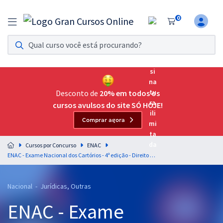
0
Assinatura Ilimitada 11
Acesso a todos os cursos. Teste grátis por 7 dias!
Assinatura OAB Até Passar
Acesso ilimitado a toda preparação para o Exame da
Desconto de
20% em todos os
Ordem, até você passar!
cursos avulsos do site SÓ HOJE!
Comprar agora
Residências Multiprofissionais
Preparação completa e intensiva para as principais
Cursos por Concurso
ENAC
residências em saúde do Brasil
ENAC - Exame Nacional dos Cartórios - 4ª edição - Direito Processual Penal - Prof. Geilza Diniz (Pré-Edital)
Concursos
Nacional - Jurídicas, Outras
Assinatura Ilimitada
ENAC - Exame
Cursos 20% OFF