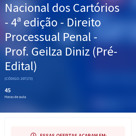
Nacional dos Cartórios
Pós
- 4ª edição - Direito
Graduação
Processual Penal -
OAB
Prof. Geilza Diniz (Pré-
Mentorias
Edital)
Questões grátis
Conteúdo gratuito
(CÓDIGO: 207173)
Blog
45
Horas de aula
Aprovados
Atendimento
ESSAS OFERTAS ACABAM EM: