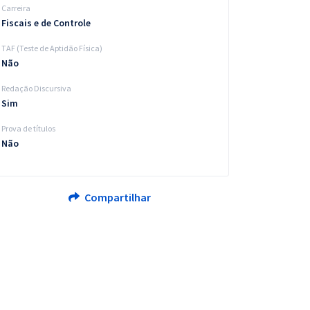
Carreira
Fiscais e de Controle
TAF (Teste de Aptidão Física)
Não
Redação Discursiva
Sim
Prova de títulos
Não
Compartilhar