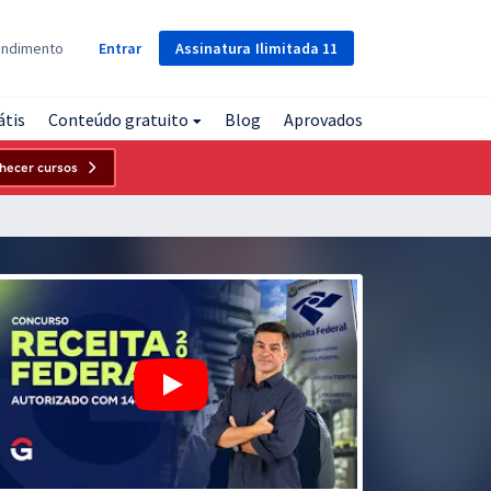
Assinatura
Ilimitada
11
endimento
Entrar
átis
Conteúdo gratuito
Blog
Aprovados
hecer cursos