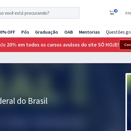
0
At
20% OFF
Pós
Graduação
OAB
Mentorias
Questões gr
 de
20% em todos os cursos avulsos do site SÓ HOJE!
Con
eral do Brasil