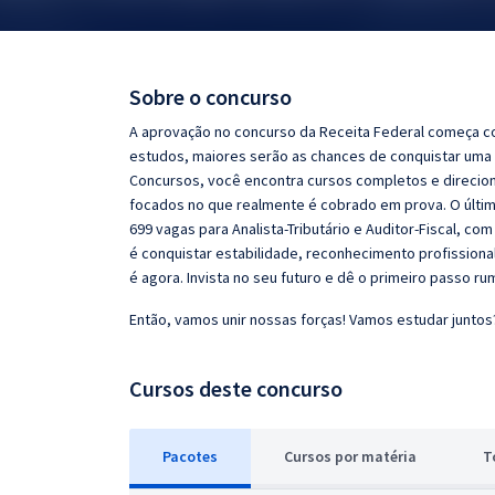
Pós
Graduação
Sobre o concurso
OAB
A aprovação no concurso da Receita Federal começa co
estudos, maiores serão as chances de conquistar uma
Mentorias
Concursos, você encontra cursos completos e direciona
focados no que realmente é cobrado em prova. O últim
699 vagas para Analista-Tributário e Auditor-Fiscal, co
Questões grátis
é conquistar estabilidade, reconhecimento profission
Conteúdo gratuito
é agora. Invista no seu futuro e dê o primeiro passo r
Blog
Então, vamos unir nossas forças! Vamos estudar juntos
Aprovados
Cursos deste concurso
Atendimento
Pacotes
Cursos
p
or matéria
T