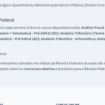
Lógico-Quantitativo; Administração Geral e Pública; Direito Const
 Federal
m cada carreira. Entre os cursos disponíveis estão:
Auditor Fiscal
resumo + Simulados) - Pré-Edital 2022
;
Analista Tributário (Teori
ulados) - Pré-Edital 2022
;
Analista Tributário - Informática
;
Assi
deral
elevantes cobrados nos editais da Receita Federal e as aulas são 
ações sobre os
concursos abertos
e previstos para a Receita Fede
TE
CURSOS ONLINE