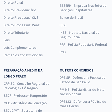
Direito Penal
EBSERH - Empresa Brasileira de
Direito Previdenciário
Serviços Hospitalares
Direito Processual Civil
Banco do Brasil
Direito Processual Penal
IBGE
Direito Tributário
INSS - Instituto Nacional do
Seguro Social
Leis
PRF - Polícia Rodoviária Federal
Leis Complementares
PND
Remédios Constitucionais
PREPARAÇÃO A MÉDIO E A
OUTROS CONCURSOS
LONGO PRAZO
DPE SP - Defensoria Pública do
Estado de São Paulo
CRP SC - Conselho Regional de
Psicologia - 12ª Região
PM MS - Polícia Militar de Mato
Grosso do Sul
SEDF - Professor Temporário
DPE MG - Defensoria Pública de
MEC - Ministério da Educação
Minas Gerais
SEDUC/MT - Secretaria de