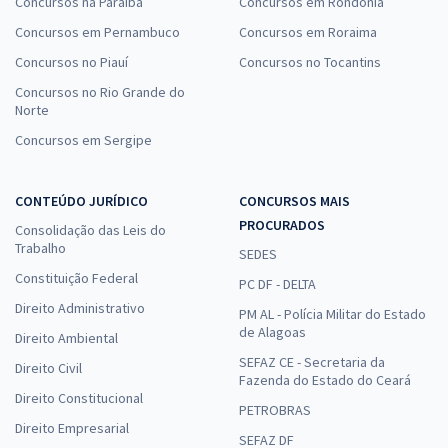
Concursos na Paraíba
Concursos em Rondônia
Concursos em Pernambuco
Concursos em Roraima
Concursos no Piauí
Concursos no Tocantins
Concursos no Rio Grande do
Norte
Concursos em Sergipe
CONTEÚDO JURÍDICO
CONCURSOS MAIS
PROCURADOS
Consolidação das Leis do
Trabalho
SEDES
Constituição Federal
PC DF - DELTA
Direito Administrativo
PM AL - Polícia Militar do Estado
de Alagoas
Direito Ambiental
SEFAZ CE - Secretaria da
Direito Civil
Fazenda do Estado do Ceará
Direito Constitucional
PETROBRAS
Direito Empresarial
SEFAZ DF