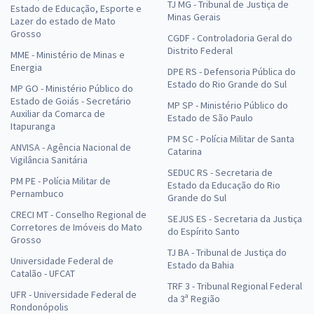
TJ MG - Tribunal de Justiça de
Estado de Educação, Esporte e
Minas Gerais
Lazer do estado de Mato
Grosso
CGDF - Controladoria Geral do
Distrito Federal
MME - Ministério de Minas e
Energia
DPE RS - Defensoria Pública do
Estado do Rio Grande do Sul
MP GO - Ministério Público do
Estado de Goiás - Secretário
MP SP - Ministério Público do
Auxiliar da Comarca de
Estado de São Paulo
Itapuranga
PM SC - Polícia Militar de Santa
ANVISA - Agência Nacional de
Catarina
Vigilância Sanitária
SEDUC RS - Secretaria de
PM PE - Polícia Militar de
Estado da Educação do Rio
Pernambuco
Grande do Sul
CRECI MT - Conselho Regional de
SEJUS ES - Secretaria da Justiça
Corretores de Imóveis do Mato
do Espírito Santo
Grosso
TJ BA - Tribunal de Justiça do
Universidade Federal de
Estado da Bahia
Catalão - UFCAT
TRF 3 - Tribunal Regional Federal
UFR - Universidade Federal de
da 3ª Região
Rondonópolis