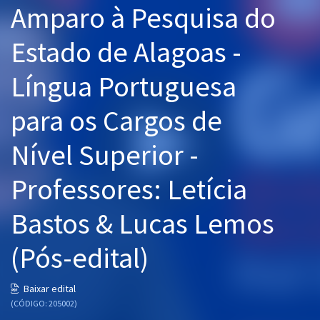
Amparo à Pesquisa do
Pós
Estado de Alagoas -
Graduação
Língua Portuguesa
OAB
para os Cargos de
Mentorias
Nível Superior -
Questões grátis
Conteúdo gratuito
Professores: Letícia
Blog
Bastos & Lucas Lemos
Aprovados
(Pós-edital)
Atendimento
Baixar edital
(CÓDIGO: 205002)