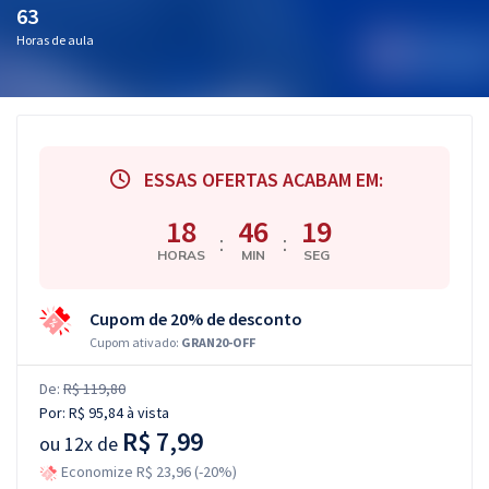
63
Horas de aula
ESSAS OFERTAS ACABAM EM:
18
46
18
:
:
HORAS
MIN
SEG
Cupom de 20% de desconto
Cupom ativado:
GRAN20-OFF
De:
R$ 119,80
Por:
R$ 95,84
à vista
R$ 7,99
ou
12x de
Economize R$ 23,96 (-20%)