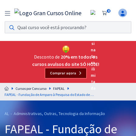
0
Assinatura Ilimitada 11
Acesso a todos os cursos. Teste grátis por 7 dias!
Assinatura OAB Até Passar
Acesso ilimitado a toda preparação para o Exame da
Desconto de
20% em todos os
Ordem, até você passar!
cursos avulsos do site SÓ HOJE!
Comprar agora
Residências Multiprofissionais
Preparação completa e intensiva para as principais
Cursos por Concurso
FAPEAL
residências em saúde do Brasil
FAPEAL - Fundação de Amparo à Pesquisa do Estado de Alagoas - Língua Portuguesa para os Cargos de Nível Superior - Professores: Letícia Bastos & Lucas Lemos (Pós-edital)
Concursos
AL - Administrativas, Outras, Tecnologia da Informação
Assinatura Ilimitada
FAPEAL - Fundação de
Cursos 20% OFF