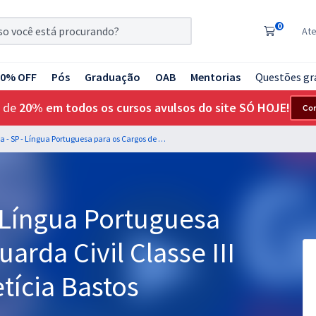
0
At
20% OFF
Pós
Graduação
OAB
Mentorias
Questões gr
 de
20% em todos os cursos avulsos do site SÓ HOJE!
Co
GCM de Cotia - SP - Língua Portuguesa para os Cargos de Guarda Civil Classe III com a Professora Letícia Bastos
 Língua Portuguesa
arda Civil Classe III
tícia Bastos