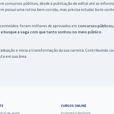
re concursos públicos, desde a publicação do edital até as inform
em possui uma rotina bem corrida, mas precisa estudar bons conte
 conteúdos: foram milhares de aprovados em
concursos públicos,
s e busque a vaga com que tanto sonhou no meio público.
aduação e inicia a transformação da sua carreira. Contribuindo c
ista em sua área.
TE
CURSOS ONLINE
tral de ajuda
Assinatura Ilimitada