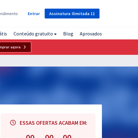
Assinatura
Ilimitada
11
endimento
Entrar
átis
Conteúdo gratuito
Blog
Aprovados
mprar agora
ESSAS OFERTAS ACABAM EM:
00
00
00