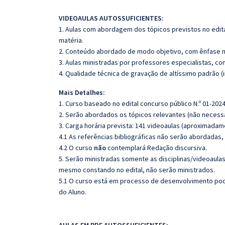
VIDEOAULAS AUTOSSUFICIENTES:
1. Aulas com abordagem dos tópicos previstos no edita
matéria.
2. Conteúdo abordado de modo objetivo, com ênfase n
3. Aulas ministradas por professores especialistas, co
4. Qualidade técnica de gravação de altíssimo padrão 
Mais Detalhes:
1. Curso baseado no edital concurso público N.º 01-2024
2. Serão abordados os tópicos relevantes (não necessa
3. Carga horária prevista: 141 videoaulas (aproximadam
4.1 As referências bibliográficas não serão abordadas,
4.2 O curso
não
contemplará Redação discursiva.
5. Serão ministradas somente as disciplinas/videoaula
mesmo constando no edital, não serão ministrados.
5.1 O curso está em processo de desenvolvimento pode
do Aluno.