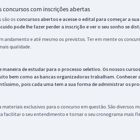
os concursos com inscrições abertas
s são os
concursos abertos e acesse o edital para começar a sua
ido pode lhe fazer perder a inscrição e ver o seu sonho se dis
 em andamento e até mesmo os previstos. Ter em mente os concurso
ais qualidade.
 maneira de estudar para o processo seletivo. Os nossos curso
uito bem como as bancas organizadoras trabalham. Conhecer a
tíssimo, pois cada uma tem a sua forma de administrar os proc
 a materiais exclusivos para o concurso em questão. São diversos 
a facilitar o seu entendimento e tornar o seu cronograma mais fle