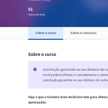
Pós
61
Graduação
Horas de aula
OAB
Sobre o curso
Sobre o concurso
Mentorias
Questões grátis
Sobre o curso
Conteúdo gratuito
Blog
Satisfação garantida ou seu dinheiro de vo
Você poderá efetuar o cancelamento e obter 
Aprovados
satisfação garantida ou seu dinheiro de volta
Atendimento
Veja o que o Sistema Gran de Ensino tem para ofer
aprovação):