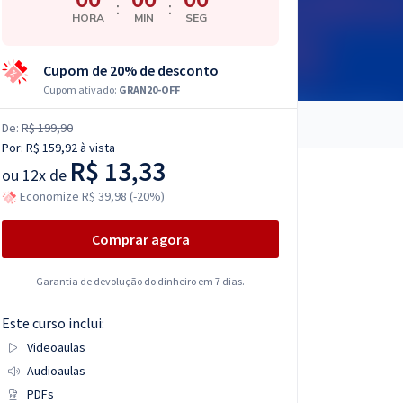
:
:
HORA
MIN
SEG
Cupom de 20% de desconto
Cupom ativado:
GRAN20-OFF
De:
R$ 199,90
Por:
R$ 159,92
à vista
R$ 13,33
ou
12x de
Economize R$ 39,98 (-20%)
Comprar agora
Garantia de devolução do dinheiro em 7 dias.
Este curso inclui:
Videoaulas
Audioaulas
PDFs