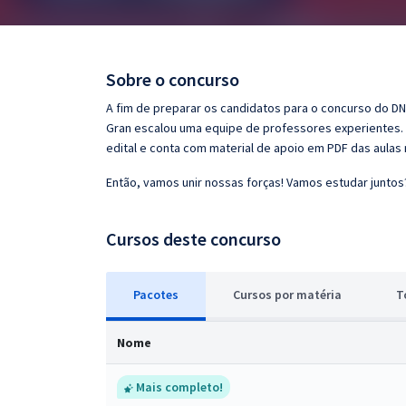
Pós
Graduação
Sobre o concurso
OAB
A fim de preparar os candidatos para o concurso do DN
Gran escalou uma equipe de professores experientes. 
Mentorias
edital e conta com material de apoio em PDF das aulas
Então, vamos unir nossas forças! Vamos estudar juntos
Questões grátis
Conteúdo gratuito
Cursos deste concurso
Blog
Pacotes
Cursos
p
or matéria
T
Aprovados
Nome
Atendimento
Mais completo!