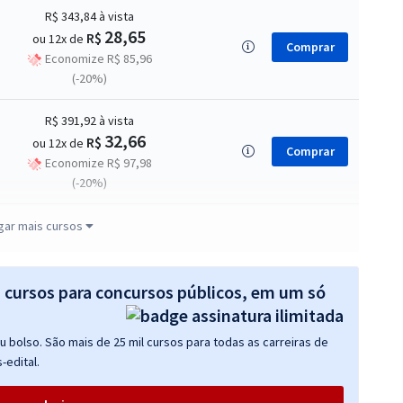
R$ 343,84
à vista
28,65
R$
ou 12x de
Comprar
Economize R$ 85,96
(-20%)
R$ 391,92
à vista
32,66
R$
ou 12x de
Comprar
Economize R$ 97,98
(-20%)
R$ 263,84
à vista
gar mais cursos
21,99
R$
ou 12x de
Comprar
Economize R$ 65,96
(-20%)
s cursos para concursos públicos, em um só
 bolso. São mais de 25 mil cursos para todas as carreiras de
-edital.