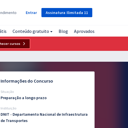
Assinatura
Ilimitada
11
endimento
Entrar
átis
Conteúdo gratuito
Blog
Aprovados
hecer cursos
Informações do Concurso
Situação
Preparação a longo prazo
Instituição
DNIT - Departamento Nacional de Infraestrutura
de Transportes