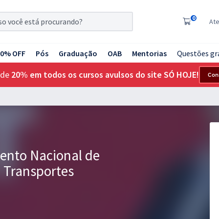
0
At
20% OFF
Pós
Graduação
OAB
Mentorias
Questões gr
 de
20% em todos os cursos avulsos do site SÓ HOJE!
Con
ento Nacional de
e Transportes