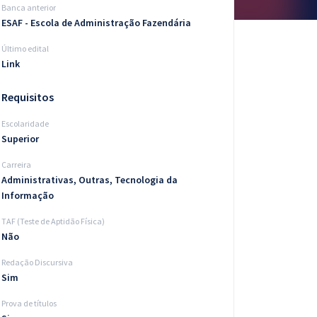
Banca anterior
ESAF - Escola de Administração Fazendária
Último edital
Link
Requisitos
Escolaridade
Superior
Carreira
Administrativas, Outras, Tecnologia da
Informação
TAF (Teste de Aptidão Física)
Não
Redação Discursiva
Sim
Prova de títulos