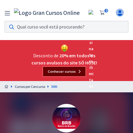
0
Assinatura Ilimitada 11
Acesso a todos os cursos. Teste grátis por 7 dias!
Assinatura OAB Até Passar
Acesso ilimitado a toda preparação para o Exame da
Desconto de
20% em todos os
Ordem, até você passar!
cursos avulsos do site SÓ HOJE!
Conhecer cursos
Residências Multiprofissionais
Preparação completa e intensiva para as principais
Cursos por Concurso
BRB
residências em saúde do Brasil
Concursos
Assinatura Ilimitada
Cursos 20% OFF