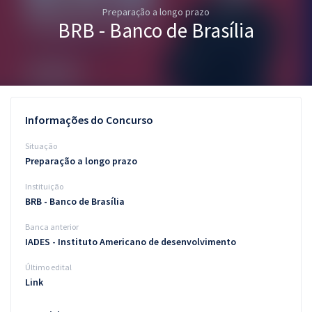
Preparação a longo prazo
Pós
BRB - Banco de Brasília
Graduação
OAB
Mentorias
Informações do Concurso
Questões grátis
Situação
Preparação a longo prazo
Conteúdo gratuito
Instituição
Blog
BRB - Banco de Brasília
Aprovados
Banca anterior
IADES - Instituto Americano de desenvolvimento
Atendimento
Último edital
Link