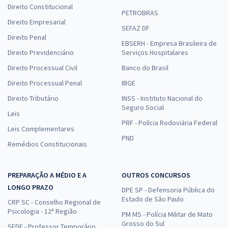
Direito Constitucional
PETROBRAS
Direito Empresarial
SEFAZ DF
Direito Penal
EBSERH - Empresa Brasileira de
Direito Previdenciário
Serviços Hospitalares
Direito Processual Civil
Banco do Brasil
Direito Processual Penal
IBGE
Direito Tributário
INSS - Instituto Nacional do
Seguro Social
Leis
PRF - Polícia Rodoviária Federal
Leis Complementares
PND
Remédios Constitucionais
PREPARAÇÃO A MÉDIO E A
OUTROS CONCURSOS
LONGO PRAZO
DPE SP - Defensoria Pública do
Estado de São Paulo
CRP SC - Conselho Regional de
Psicologia - 12ª Região
PM MS - Polícia Militar de Mato
Grosso do Sul
SEDF - Professor Temporário