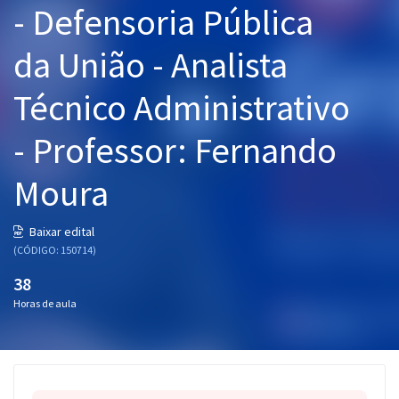
- Defensoria Pública
Pós
da União - Analista
Graduação
Técnico Administrativo
OAB
- Professor: Fernando
Mentorias
Moura
Questões grátis
Conteúdo gratuito
Baixar edital
(CÓDIGO: 150714)
Blog
38
Aprovados
Horas de aula
Atendimento