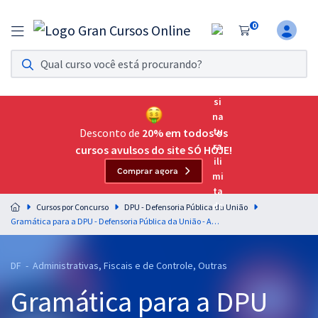
0
Assinatura Ilimitada 11
Acesso a todos os cursos. Teste grátis por 7 dias!
Assinatura OAB Até Passar
Acesso ilimitado a toda preparação para o Exame da
Desconto de
20% em todos os
Ordem, até você passar!
cursos avulsos do site SÓ HOJE!
Comprar agora
Residências Multiprofissionais
Preparação completa e intensiva para as principais
Cursos por Concurso
DPU - Defensoria Pública da União
residências em saúde do Brasil
Gramática para a DPU - Defensoria Pública da União - Analista Técnico Administrativo - Professor: Fernando Moura
Concursos
DF - Administrativas, Fiscais e de Controle, Outras
Assinatura Ilimitada
Gramática para a DPU
Cursos 20% OFF