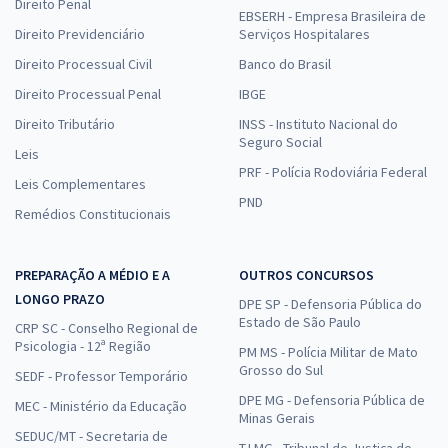
Direito Penal
EBSERH - Empresa Brasileira de
Direito Previdenciário
Serviços Hospitalares
Direito Processual Civil
Banco do Brasil
Direito Processual Penal
IBGE
Direito Tributário
INSS - Instituto Nacional do
Seguro Social
Leis
PRF - Polícia Rodoviária Federal
Leis Complementares
PND
Remédios Constitucionais
PREPARAÇÃO A MÉDIO E A
OUTROS CONCURSOS
LONGO PRAZO
DPE SP - Defensoria Pública do
Estado de São Paulo
CRP SC - Conselho Regional de
Psicologia - 12ª Região
PM MS - Polícia Militar de Mato
Grosso do Sul
SEDF - Professor Temporário
DPE MG - Defensoria Pública de
MEC - Ministério da Educação
Minas Gerais
SEDUC/MT - Secretaria de
TJ MG - Tribunal de Justiça de