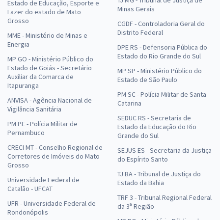
Estado de Educação, Esporte e
Minas Gerais
Lazer do estado de Mato
Grosso
CGDF - Controladoria Geral do
Distrito Federal
MME - Ministério de Minas e
Energia
DPE RS - Defensoria Pública do
Estado do Rio Grande do Sul
MP GO - Ministério Público do
Estado de Goiás - Secretário
MP SP - Ministério Público do
Auxiliar da Comarca de
Estado de São Paulo
Itapuranga
PM SC - Polícia Militar de Santa
ANVISA - Agência Nacional de
Catarina
Vigilância Sanitária
SEDUC RS - Secretaria de
PM PE - Polícia Militar de
Estado da Educação do Rio
Pernambuco
Grande do Sul
CRECI MT - Conselho Regional de
SEJUS ES - Secretaria da Justiça
Corretores de Imóveis do Mato
do Espírito Santo
Grosso
TJ BA - Tribunal de Justiça do
Universidade Federal de
Estado da Bahia
Catalão - UFCAT
TRF 3 - Tribunal Regional Federal
UFR - Universidade Federal de
da 3ª Região
Rondonópolis