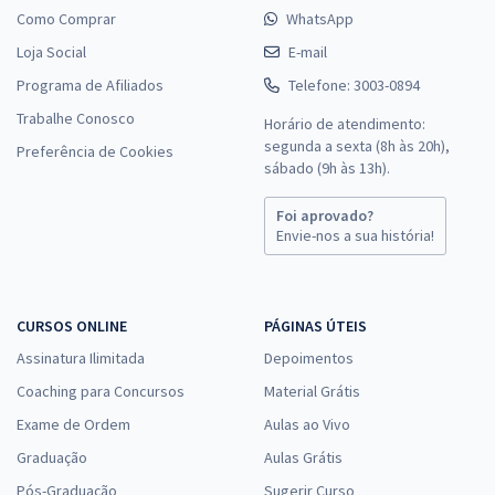
Como Comprar
WhatsApp
Loja Social
E-mail
Programa de Afiliados
Telefone: 3003-0894
Trabalhe Conosco
Horário de atendimento:
segunda a sexta (8h às 20h),
Preferência de Cookies
sábado (9h às 13h).
Foi aprovado?
Envie-nos a sua história!
CURSOS ONLINE
PÁGINAS ÚTEIS
Assinatura Ilimitada
Depoimentos
Coaching para Concursos
Material Grátis
Exame de Ordem
Aulas ao Vivo
Graduação
Aulas Grátis
Pós-Graduação
Sugerir Curso