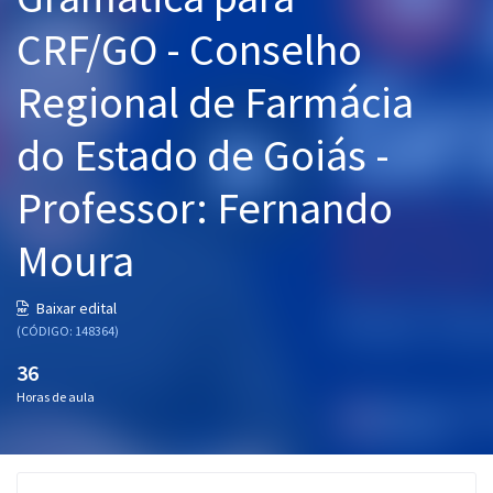
Pós
CRF/GO - Conselho
Graduação
Regional de Farmácia
OAB
do Estado de Goiás -
Mentorias
Professor: Fernando
Questões grátis
Moura
Conteúdo gratuito
Baixar edital
Blog
(CÓDIGO: 148364)
Aprovados
36
Horas de aula
Atendimento