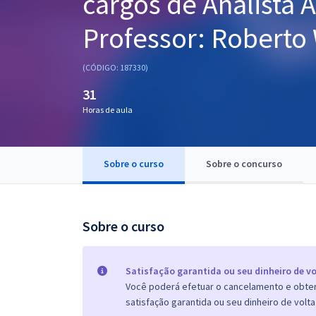
cargos de Analista 
Pós
Professor: Roberto 
Graduação
(CÓDIGO: 187330)
OAB
31
Mentorias
Horas de aula
Questões grátis
Sobre o curso
Sobre o concurso
Conteúdo gratuito
Blog
Sobre o curso
Aprovados
Atendimento
Satisfação garantida ou seu dinheiro de vo
Você poderá efetuar o cancelamento e obter 
satisfação garantida ou seu dinheiro de volta