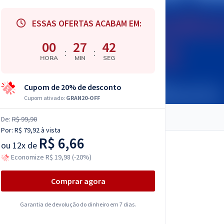
ESSAS OFERTAS ACABAM EM:
00
27
41
:
:
HORA
MIN
SEG
Cupom de 20% de desconto
Cupom ativado:
GRAN20-OFF
De:
R$ 99,90
Por:
R$ 79,92
à vista
R$ 6,66
ou
12x de
Economize R$ 19,98 (-20%)
Comprar agora
Garantia de devolução do dinheiro em 7 dias.