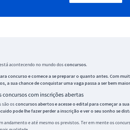
ue está acontecendo no mundo dos
concursos.
ara concurso e comece a se preparar o quanto antes. Com muita
os, a sua chance de conquistar uma vaga passa a ser bem maior
os concursos com inscrições abertas
s são os
concursos abertos e acesse o edital para começar a sua
ido pode lhe fazer perder a inscrição e ver o seu sonho se dis
 em andamento e até mesmo os previstos. Ter em mente os concurso
ais qualidade.