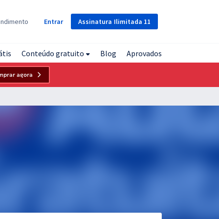
Assinatura
Ilimitada
11
endimento
Entrar
átis
Conteúdo gratuito
Blog
Aprovados
mprar agora