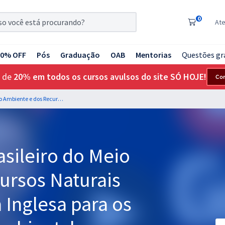
0
At
20% OFF
Pós
Graduação
OAB
Mentorias
Questões gr
 de
20% em todos os cursos avulsos do site SÓ HOJE!
Co
IBAMA - Instituto Brasileiro do Meio Ambiente e dos Recursos Naturais Renováveis - Língua Inglesa para os cargos de Analista Ambiental - Professor: Roberto Witte
asileiro do Meio
ursos Naturais
 Inglesa para os