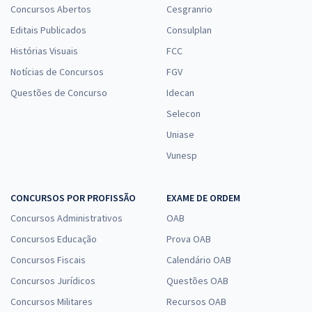
Concursos Abertos
Cesgranrio
Editais Publicados
Consulplan
Histórias Visuais
FCC
Notícias de Concursos
FGV
Questões de Concurso
Idecan
Selecon
Uniase
Vunesp
CONCURSOS POR PROFISSÃO
EXAME DE ORDEM
Concursos Administrativos
OAB
Concursos Educação
Prova OAB
Concursos Fiscais
Calendário OAB
Concursos Jurídicos
Questões OAB
Concursos Militares
Recursos OAB