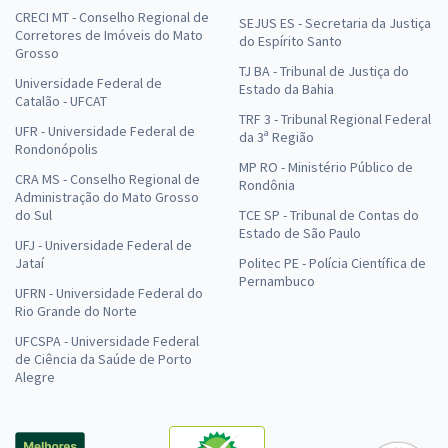
CRECI MT - Conselho Regional de
SEJUS ES - Secretaria da Justiça
Corretores de Imóveis do Mato
do Espírito Santo
Grosso
TJ BA - Tribunal de Justiça do
Universidade Federal de
Estado da Bahia
Catalão - UFCAT
TRF 3 - Tribunal Regional Federal
UFR - Universidade Federal de
da 3ª Região
Rondonópolis
MP RO - Ministério Público de
CRA MS - Conselho Regional de
Rondônia
Administração do Mato Grosso
do Sul
TCE SP - Tribunal de Contas do
Estado de São Paulo
UFJ - Universidade Federal de
Jataí
Politec PE - Polícia Científica de
Pernambuco
UFRN - Universidade Federal do
Rio Grande do Norte
UFCSPA - Universidade Federal
de Ciência da Saúde de Porto
Alegre