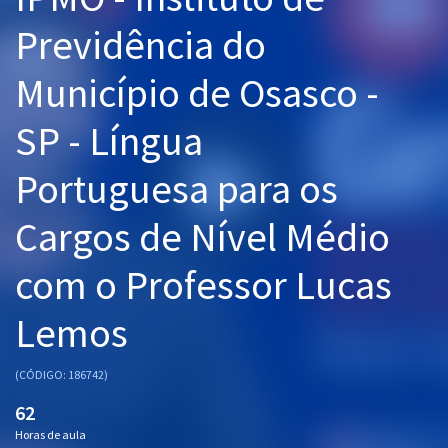
Pós
Previdência do
Graduação
Município de Osasco -
OAB
SP - Língua
Mentorias
Portuguesa para os
Questões grátis
Cargos de Nível Médio
Conteúdo gratuito
com o Professor Lucas
Blog
Lemos
Aprovados
(CÓDIGO: 186742)
Atendimento
62
Horas de aula