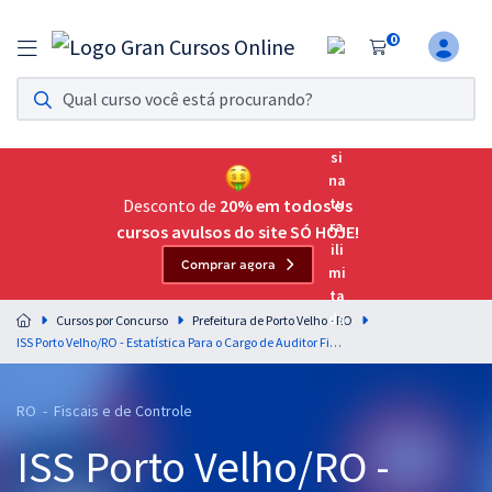
0
Assinatura Ilimitada 11
Acesso a todos os cursos. Teste grátis por 7 dias!
Assinatura OAB Até Passar
Acesso ilimitado a toda preparação para o Exame da
Desconto de
20% em todos os
Ordem, até você passar!
cursos avulsos do site SÓ HOJE!
Comprar agora
Residências Multiprofissionais
Preparação completa e intensiva para as principais
Cursos por Concurso
Prefeitura de Porto Velho - RO
residências em saúde do Brasil
ISS Porto Velho/RO - Estatística Para o Cargo de Auditor Fiscal da Receita Municipal - Professor Sérgio Carvalho
Concursos
RO - Fiscais e de Controle
Assinatura Ilimitada
ISS Porto Velho/RO -
Cursos 20% OFF