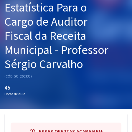
Estatística Para o
Pós
Cargo de Auditor
Graduação
Fiscal da Receita
OAB
Municipal - Professor
Mentorias
Sérgio Carvalho
Questões grátis
Conteúdo gratuito
(CÓDIGO: 205333)
Blog
45
Horas de aula
Aprovados
Atendimento
ESSAS OFERTAS ACABAM EM: