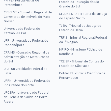
PM PE - Polícia Militar de
Estado da Educação do Rio
Pernambuco
Grande do Sul
CRECI MT - Conselho Regional de
SEJUS ES - Secretaria da Justiça
Corretores de Imóveis do Mato
do Espírito Santo
Grosso
TJ BA - Tribunal de Justiça do
Universidade Federal de
Estado da Bahia
Catalão - UFCAT
TRF 3 - Tribunal Regional Federal
UFR - Universidade Federal de
da 3ª Região
Rondonópolis
MP RO - Ministério Público de
CRA MS - Conselho Regional de
Rondônia
Administração do Mato Grosso
do Sul
TCE SP - Tribunal de Contas do
Estado de São Paulo
UFJ - Universidade Federal de
Jataí
Politec PE - Polícia Científica de
Pernambuco
UFRN - Universidade Federal do
Rio Grande do Norte
UFCSPA - Universidade Federal
de Ciência da Saúde de Porto
Alegre