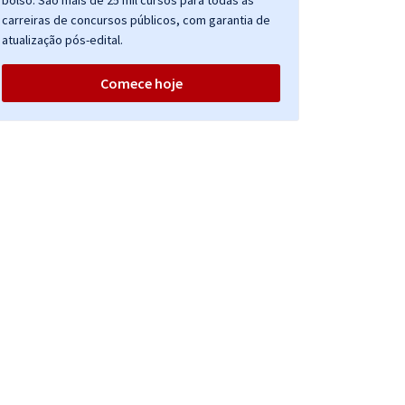
bolso. São mais de 25 mil cursos para todas as
carreiras de concursos públicos, com garantia de
atualização pós-edital.
Comece hoje