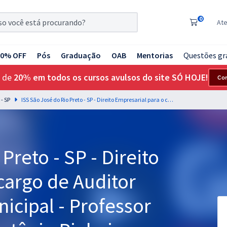
0
At
20% OFF
Pós
Graduação
OAB
Mentorias
Questões gr
 de
20% em todos os cursos avulsos do site SÓ HOJE!
Co
 - SP
ISS São José do Rio Preto - SP - Direito Empresarial para o cargo de Auditor Fiscal Tributário Municipal - Professor Edilson Enedino & Antônio Pinheiro
Preto - SP - Direito
cargo de Auditor
nicipal - Professor