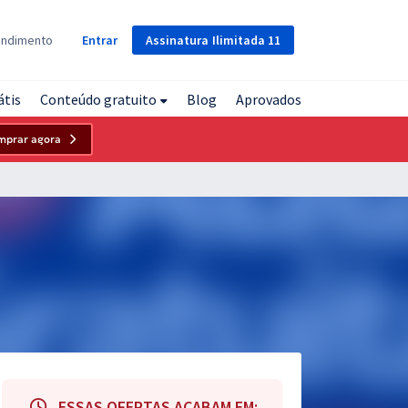
Assinatura
Ilimitada
11
endimento
Entrar
átis
Conteúdo gratuito
Blog
Aprovados
mprar agora
ESSAS OFERTAS ACABAM EM: