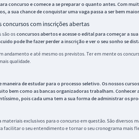
ara concurso e comece a se preparar o quanto antes. Com muita
os, a sua chance de conquistar uma vaga passa a ser bem maior
os concursos com inscrições abertas
s são os
concursos abertos e acesse o edital para começar a sua
ido pode lhe fazer perder a inscrição e ver o seu sonho se dis
 em andamento e até mesmo os previstos. Ter em mente os concurso
ais qualidade.
 maneira de estudar para o processo seletivo. Os nossos curso
uito bem como as bancas organizadoras trabalham. Conhecer a
tíssimo, pois cada uma tem a sua forma de administrar os proc
 a materiais exclusivos para o concurso em questão. São diversos 
a facilitar o seu entendimento e tornar o seu cronograma mais fle