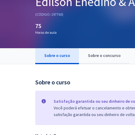
Edilson Enedino & A
Pós
(CÓDIGO: 197760)
Graduação
75
Horas de aula
OAB
Mentorias
Sobre o curso
Sobre o concurso
Questões grátis
Conteúdo gratuito
Sobre o curso
Blog
Aprovados
Satisfação garantida ou seu dinheiro de vo
Você poderá efetuar o cancelamento e obter 
satisfação garantida ou seu dinheiro de volta
Atendimento