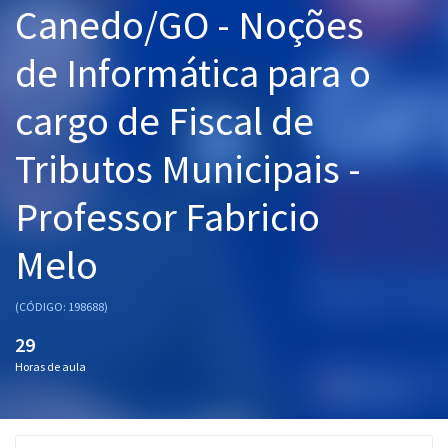
Canedo/GO - Noções
Pós
de Informática para o
Graduação
cargo de Fiscal de
OAB
Tributos Municipais -
Mentorias
Professor Fabricio
Questões grátis
Conteúdo gratuito
Melo
Blog
(CÓDIGO: 198688)
Aprovados
29
Horas de aula
Atendimento