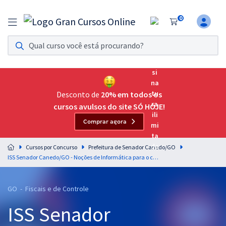
0
Assinatura Ilimitada 11
Acesso a todos os cursos. Teste grátis por 7 dias!
Assinatura OAB Até Passar
Acesso ilimitado a toda preparação para o Exame da
Desconto de
20% em todos os
Ordem, até você passar!
cursos avulsos do site SÓ HOJE!
Comprar agora
Residências Multiprofissionais
Preparação completa e intensiva para as principais
Cursos por Concurso
Prefeitura de Senador Canedo/GO
residências em saúde do Brasil
ISS Senador Canedo/GO - Noções de Informática para o cargo de Fiscal de Tributos Municipais - Professor Fabricio Melo
Concursos
GO - Fiscais e de Controle
Assinatura Ilimitada
ISS Senador
Cursos 20% OFF