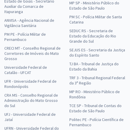
Estado de Goiás - Secretário
MP SP - Ministério Público do
Auxiliar da Comarca de
Estado de São Paulo
Itapuranga
PM SC - Polícia Militar de Santa
ANVISA - Agência Nacional de
Catarina
Vigilância Sanitária
SEDUC RS - Secretaria de
PM PE - Polícia Militar de
Estado da Educação do Rio
Pernambuco
Grande do Sul
CRECI MT - Conselho Regional de
SEJUS ES - Secretaria da Justiça
Corretores de Imóveis do Mato
do Espírito Santo
Grosso
TJ BA - Tribunal de Justiça do
Universidade Federal de
Estado da Bahia
Catalão - UFCAT
TRF 3 - Tribunal Regional Federal
UFR - Universidade Federal de
da 3ª Região
Rondonópolis
MP RO - Ministério Público de
CRA MS - Conselho Regional de
Rondônia
Administração do Mato Grosso
do Sul
TCE SP - Tribunal de Contas do
Estado de São Paulo
UFJ - Universidade Federal de
Jataí
Politec PE - Polícia Científica de
Pernambuco
UFRN - Universidade Federal do