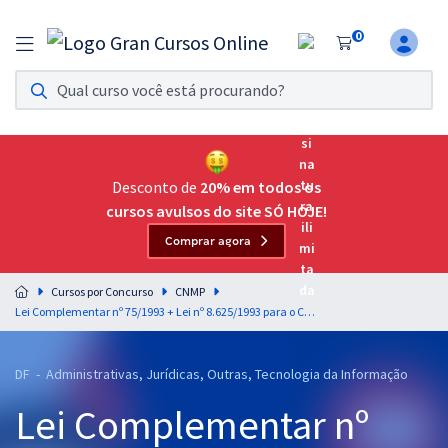
0
Assinatura Ilimitada 11
Acesso a todos os cursos. Teste grátis por 7 dias!
Assinatura OAB Até Passar
Acesso ilimitado a toda preparação para o Exame da
Desconto de
20% em todos os
Ordem, até você passar!
cursos avulsos do site SÓ HOJE!
Comprar agora
Residências Multiprofissionais
Preparação completa e intensiva para as principais
Cursos por Concurso
CNMP
residências em saúde do Brasil
Lei Complementar nº 75/1993 + Lei nº 8.625/1993 para o CNMP - Conselho Nacional do Ministério Público - Professor: Francion Santos
Concursos
DF - Administrativas, Jurídicas, Outras, Tecnologia da Informação
Assinatura Ilimitada
Lei Complementar nº
Cursos 20% OFF