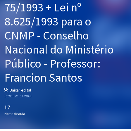
75/1993 + Lei nº
Pós
8.625/1993 para o
Graduação
CNMP - Conselho
OAB
Nacional do Ministério
Mentorias
Público - Professor:
Questões grátis
Conteúdo gratuito
Francion Santos
Blog
Baixar edital
Aprovados
(CÓDIGO: 147908)
17
Atendimento
Horas de aula