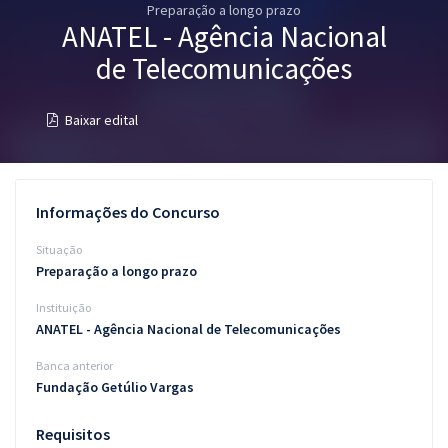
Preparação a longo prazo
Pós
ANATEL - Agência Nacional
Graduação
de Telecomunicações
OAB
Baixar edital
Mentorias
Questões grátis
Informações do Concurso
Conteúdo gratuito
Situação
Preparação a longo prazo
Blog
Instituição
Aprovados
ANATEL - Agência Nacional de Telecomunicações
Banca anterior
Atendimento
Fundação Getúlio Vargas
Requisitos