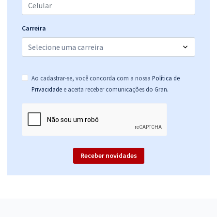
Telecomunicações
R$ 319,92
à vista
26,66
R$
Carreira
ou 12x de
Economize R$ 79,98 (-20%)
Comprar
Ao cadastrar-se, você concorda com a nossa
Política de
.
Privacidade
e aceita receber comunicações do Gran
ANATEL - Agência Nacional de Telecomunicações - Cargo 1 -
Especialista em Regulação de Serviços Públicos de
Telecomunicações - Especialidade: Ciências Contábeis
R$ 391,84
à vista
32,65
R$
ou 12x de
Receber novidades
Economize R$ 97,96 (-20%)
Comprar