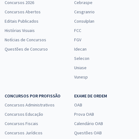
Concursos 2026
Cebraspe
Concursos Abertos
Cesgranrio
Editais Publicados
Consulplan
Histórias Visuais
FCC
Notícias de Concursos
FGV
Questões de Concurso
Idecan
Selecon
Uniase
Vunesp
CONCURSOS POR PROFISSÃO
EXAME DE ORDEM
Concursos Administrativos
OAB
Concursos Educação
Prova OAB
Concursos Fiscais
Calendário OAB
Concursos Jurídicos
Questões OAB