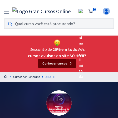
0
Assinatura Ilimitada 11
Acesso a todos os cursos. Teste grátis por 7 dias!
Assinatura OAB Até Passar
Acesso ilimitado a toda preparação para o Exame da
Desconto de
20% em todos os
Ordem, até você passar!
cursos avulsos do site SÓ HOJE!
Conhecer cursos
Residências Multiprofissionais
Preparação completa e intensiva para as principais
Cursos por Concurso
ANATEL
residências em saúde do Brasil
Concursos
Assinatura Ilimitada
Cursos 20% OFF