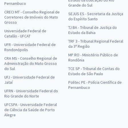
Estado da Educação do Rio
Pernambuco
Grande do Sul
CRECI MT - Conselho Regional de
SEJUS ES - Secretaria da Justiça
Corretores de Imóveis do Mato
do Espírito Santo
Grosso
TJ BA - Tribunal de Justiça do
Universidade Federal de
Estado da Bahia
Catalão - UFCAT
TRF 3 - Tribunal Regional Federal
UFR - Universidade Federal de
da 3ª Região
Rondonópolis
MP RO - Ministério Público de
CRA MS - Conselho Regional de
Rondônia
Administração do Mato Grosso
do Sul
TCE SP - Tribunal de Contas do
Estado de São Paulo
UFJ - Universidade Federal de
Jataí
Politec PE - Polícia Científica de
Pernambuco
UFRN - Universidade Federal do
Rio Grande do Norte
UFCSPA - Universidade Federal
de Ciência da Saúde de Porto
Alegre