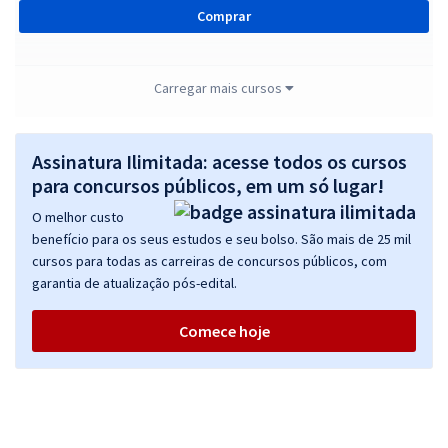
Comprar
Carregar mais cursos
ANATEL - Agência Nacional de Telecomunicações - Especialista em
Regulação de Serviços Públicos de Telecomunicações -
Especialidade: Geral
Assinatura Ilimitada: acesse todos os cursos
para concursos públicos, em um só lugar!
R$ 391,92
à vista
32,66
R$
ou 12x de
O melhor custo
Economize R$ 97,98 (-20%)
benefício para os seus estudos e seu bolso. São mais de 25 mil
cursos para todas as carreiras de concursos públicos, com
Comprar
garantia de atualização pós-edital.
Comece hoje
ANATEL - Agência Nacional de Telecomunicações - Conhecimentos
Específicos para Especialista em Regulação de Serviços Públicos de
Telecomunicações - Especialidade: Geral
R$ 231,92
à vista