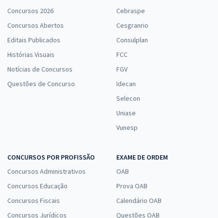
CEF - Caixa Econômica Federal - Técnico Bancário Novo - Tecnologia
Concursos 2026
Cebraspe
da Informação (Pré-edital)
Concursos Abertos
Cesgranrio
R$ 359,84
à vista
Editais Publicados
Consulplan
29,99
R$
ou 12x de
Histórias Visuais
FCC
Economize R$ 89,96 (-20%)
Notícias de Concursos
FGV
Comprar
Questões de Concurso
Idecan
Selecon
Uniase
Vunesp
CONCURSOS POR PROFISSÃO
EXAME DE ORDEM
Concursos Administrativos
OAB
Concursos Educação
Prova OAB
Concursos Fiscais
Calendário OAB
Concursos Jurídicos
Questões OAB