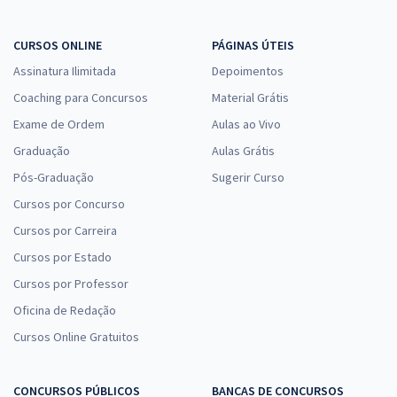
CEF - Caixa Econômica Federal - Engenheiro Mecânico (Módulo
Especial)
CURSOS ONLINE
PÁGINAS ÚTEIS
R$ 399,92
à vista
Assinatura Ilimitada
Depoimentos
33,33
R$
ou 12x de
Coaching para Concursos
Material Grátis
Economize R$ 99,98 (-20%)
Exame de Ordem
Aulas ao Vivo
Comprar
Graduação
Aulas Grátis
Pós-Graduação
Sugerir Curso
Cursos por Concurso
CEF - Caixa Econômica Federal - Conhecimentos Específicos para
Cursos por Carreira
Engenheiro de Segurança do Trabalho
Cursos por Estado
R$ 311,92
à vista
25,99
R$
ou 12x de
Cursos por Professor
Economize R$ 77,98 (-20%)
Oficina de Redação
Comprar
Cursos Online Gratuitos
CONCURSOS PÚBLICOS
BANCAS DE CONCURSOS