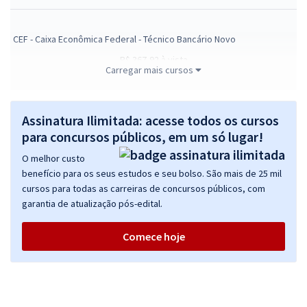
CEF - Caixa Econômica Federal - Técnico Bancário Novo
R$ 367,92
à vista
Carregar mais cursos
30,66
R$
ou 12x de
Economize R$ 91,98 (-20%)
Comprar
Assinatura Ilimitada: acesse todos os cursos
para concursos públicos, em um só lugar!
O melhor custo
benefício para os seus estudos e seu bolso. São mais de 25 mil
CEF - Caixa Econômica Federal - Conhecimentos Básicos para
cursos para todas as carreiras de concursos públicos, com
Técnico Bancário Novo
garantia de atualização pós-edital.
R$ 279,92
à vista
23,33
R$
ou 12x de
Comece hoje
Economize R$ 69,98 (-20%)
Comprar