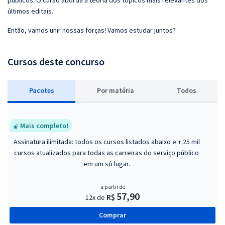
públicos. O curso aborda a teoria dos tópicos mais relevantes dos
últimos editais.
Então, vamos unir nossas forças! Vamos estudar juntos?
Cursos deste concurso
Pacotes
P
or matéria
Todos
Mais completo!
Assinatura ilimitada: todos os cursos listados abaixo e + 25 mil
cursos atualizados para todas as carreiras do serviço público
em um só lugar.
a partir de
57,90
R$
12x de
Comprar