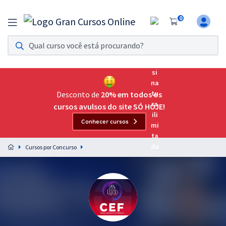
0
Assinatura Ilimitada 11
Acesso a todos os cursos. Teste grátis por 7 dias!
Assinatura OAB Até Passar
Acesso ilimitado a toda preparação para o Exame da
Desconto de
20% em todos os
Ordem, até você passar!
cursos avulsos do site SÓ HOJE!
Conhecer cursos
Residências Multiprofissionais
Preparação completa e intensiva para as principais
Cursos por Concurso
residências em saúde do Brasil
Concursos
Assinatura Ilimitada
Cursos 20% OFF