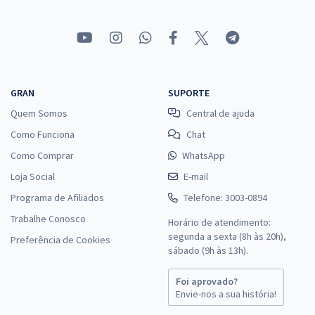
Treinamento Intensivo para CEF - Conhecimentos Básicos para
Todos os Cargos de Nível Superior (Pós-edital)
R$ 159,92
à vista
13,33
R$
ou 12x de
Economize R$ 39,98 (-20%)
GRAN
SUPORTE
Quem Somos
Central de ajuda
Comprar
Como Funciona
Chat
Como Comprar
WhatsApp
Loja Social
E-mail
Curso Gratuito - CEF - Caixa Econômica Federal - Técnico Bancário
Novo
Programa de Afiliados
Telefone: 3003-0894
De:
R$ 200,00
Trabalhe Conosco
Horário de atendimento:
0,00
R$
por
segunda a sexta (8h às 20h),
Preferência de Cookies
sábado (9h às 13h).
Comprar
Foi aprovado?
Envie-nos a sua história!