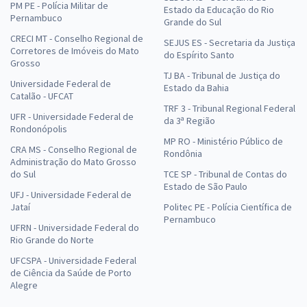
PM PE - Polícia Militar de
Estado da Educação do Rio
Pernambuco
Grande do Sul
CRECI MT - Conselho Regional de
SEJUS ES - Secretaria da Justiça
Corretores de Imóveis do Mato
do Espírito Santo
Grosso
TJ BA - Tribunal de Justiça do
Universidade Federal de
Estado da Bahia
Catalão - UFCAT
TRF 3 - Tribunal Regional Federal
UFR - Universidade Federal de
da 3ª Região
Rondonópolis
MP RO - Ministério Público de
CRA MS - Conselho Regional de
Rondônia
Administração do Mato Grosso
do Sul
TCE SP - Tribunal de Contas do
Estado de São Paulo
UFJ - Universidade Federal de
Jataí
Politec PE - Polícia Científica de
Pernambuco
UFRN - Universidade Federal do
Rio Grande do Norte
UFCSPA - Universidade Federal
de Ciência da Saúde de Porto
Alegre