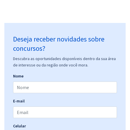
CEF - Caixa Econômica Federal - Conhecimentos Específicos para
Técnico Bancário Novo
R$ 247,92
à vista
20,66
R$
ou 12x de
Deseja receber novidades sobre
Economize R$ 61,98 (-20%)
concursos?
Comprar
Descubra as oportunidades disponíveis dentro da sua área
de interesse ou da região onde você mora.
Nome
CEF - Caixa Econômica Federal - Conhecimentos Básicos para Todos
os Cargos de Nível Superior
R$ 231,92
à vista
19,33
R$
ou 12x de
E-mail
Economize R$ 57,98 (-20%)
Comprar
Celular