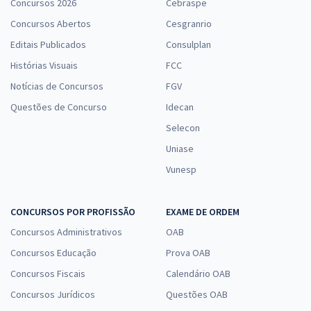
Concursos 2026
Cebraspe
Concursos Abertos
Cesgranrio
Editais Publicados
Consulplan
Histórias Visuais
FCC
Notícias de Concursos
FGV
Questões de Concurso
Idecan
Selecon
Uniase
Vunesp
CONCURSOS POR PROFISSÃO
EXAME DE ORDEM
Concursos Administrativos
OAB
Concursos Educação
Prova OAB
Concursos Fiscais
Calendário OAB
Concursos Jurídicos
Questões OAB