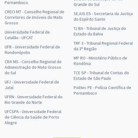
Pernambuco
Grande do Sul
CRECI MT - Conselho Regional de
SEJUS ES - Secretaria da Justiça
Corretores de Imóveis do Mato
do Espírito Santo
Grosso
TJ BA - Tribunal de Justiça do
Universidade Federal de
Estado da Bahia
Catalão - UFCAT
TRF 3 - Tribunal Regional Federal
UFR - Universidade Federal de
da 3ª Região
Rondonópolis
MP RO - Ministério Público de
CRA MS - Conselho Regional de
Rondônia
Administração do Mato Grosso
do Sul
TCE SP - Tribunal de Contas do
Estado de São Paulo
UFJ - Universidade Federal de
Jataí
Politec PE - Polícia Científica de
Pernambuco
UFRN - Universidade Federal do
Rio Grande do Norte
UFCSPA - Universidade Federal
de Ciência da Saúde de Porto
Alegre