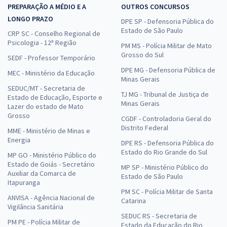
PREPARAÇÃO A MÉDIO E A
OUTROS CONCURSOS
LONGO PRAZO
DPE SP - Defensoria Pública do
Estado de São Paulo
CRP SC - Conselho Regional de
Psicologia - 12ª Região
PM MS - Polícia Militar de Mato
Grosso do Sul
SEDF - Professor Temporário
DPE MG - Defensoria Pública de
MEC - Ministério da Educação
Minas Gerais
SEDUC/MT - Secretaria de
TJ MG - Tribunal de Justiça de
Estado de Educação, Esporte e
Minas Gerais
Lazer do estado de Mato
Grosso
CGDF - Controladoria Geral do
Distrito Federal
MME - Ministério de Minas e
Energia
DPE RS - Defensoria Pública do
Estado do Rio Grande do Sul
MP GO - Ministério Público do
Estado de Goiás - Secretário
MP SP - Ministério Público do
Auxiliar da Comarca de
Estado de São Paulo
Itapuranga
PM SC - Polícia Militar de Santa
ANVISA - Agência Nacional de
Catarina
Vigilância Sanitária
SEDUC RS - Secretaria de
PM PE - Polícia Militar de
Estado da Educação do Rio