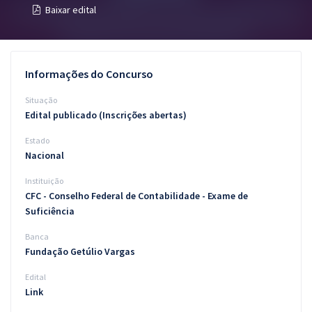
Baixar edital
Pós
Graduação
Informações do Concurso
OAB
Situação
Mentorias
Edital publicado (Inscrições abertas)
Estado
Questões grátis
Nacional
Conteúdo gratuito
Instituição
CFC - Conselho Federal de Contabilidade - Exame de
Blog
Suficiência
Aprovados
Banca
Fundação Getúlio Vargas
Atendimento
Edital
Link