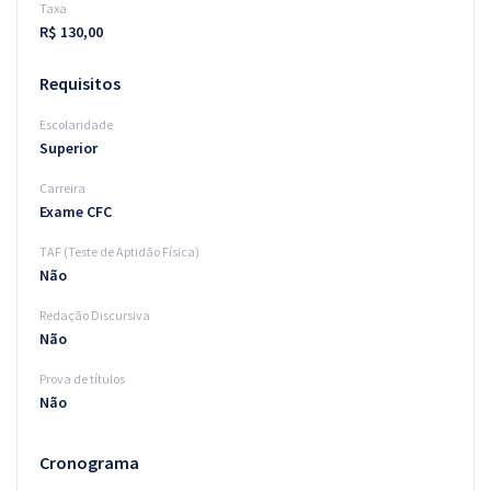
Taxa
R$ 130,00
Requisitos
Escolaridade
Superior
Carreira
Exame CFC
TAF (Teste de Aptidão Física)
Não
Redação Discursiva
Não
Prova de títulos
Não
Cronograma