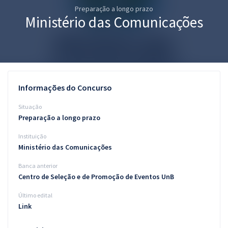
Preparação a longo prazo
Pós
Ministério das Comunicações
Graduação
OAB
Mentorias
Informações do Concurso
Questões grátis
Situação
Preparação a longo prazo
Conteúdo gratuito
Instituição
Blog
Ministério das Comunicações
Aprovados
Banca anterior
Centro de Seleção e de Promoção de Eventos UnB
Atendimento
Último edital
Link