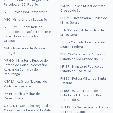
Psicologia - 12ª Região
PM MS - Polícia Militar de Mato
Grosso do Sul
SEDF - Professor Temporário
DPE MG - Defensoria Pública de
MEC - Ministério da Educação
Minas Gerais
SEDUC/MT - Secretaria de
TJ MG - Tribunal de Justiça de
Estado de Educação, Esporte e
Minas Gerais
Lazer do estado de Mato
Grosso
CGDF - Controladoria Geral do
Distrito Federal
MME - Ministério de Minas e
Energia
DPE RS - Defensoria Pública do
Estado do Rio Grande do Sul
MP GO - Ministério Público do
Estado de Goiás - Secretário
MP SP - Ministério Público do
Auxiliar da Comarca de
Estado de São Paulo
Itapuranga
PM SC - Polícia Militar de Santa
ANVISA - Agência Nacional de
Catarina
Vigilância Sanitária
SEDUC RS - Secretaria de
PM PE - Polícia Militar de
Estado da Educação do Rio
Pernambuco
Grande do Sul
CRECI MT - Conselho Regional de
SEJUS ES - Secretaria da Justiça
Corretores de Imóveis do Mato
do Espírito Santo