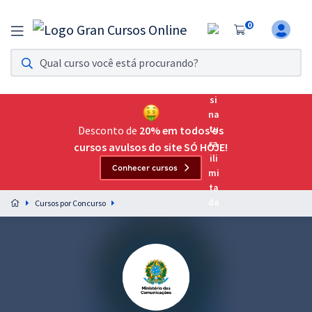
0
Assinatura Ilimitada 11
Acesso a todos os cursos. Teste grátis por 7 dias!
Assinatura OAB Até Passar
Acesso ilimitado a toda preparação para o Exame da
Desconto de
20% em todos os
Ordem, até você passar!
cursos avulsos do site SÓ HOJE!
Conhecer cursos
Residências Multiprofissionais
Preparação completa e intensiva para as principais
Cursos por Concurso
residências em saúde do Brasil
Concursos
Assinatura Ilimitada
Cursos 20% OFF