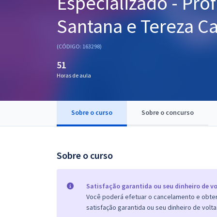
Especializado - Prof
Pós
Santana e Tereza Ca
Graduação
(CÓDIGO: 163298)
OAB
51
Mentorias
Horas de aula
Questões grátis
Sobre o curso
Sobre o concurso
Conteúdo gratuito
Blog
Sobre o curso
Aprovados
Atendimento
Satisfação garantida ou seu dinheiro de vo
Você poderá efetuar o cancelamento e obter 
satisfação garantida ou seu dinheiro de volta