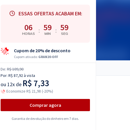
ESSAS OFERTAS ACABAM EM:
06
59
58
:
:
HORAS
MIN
SEG
Cupom de 20% de desconto
Cupom ativado:
GRAN20-OFF
De:
R$ 109,90
Por:
R$ 87,92
à vista
R$ 7,33
ou
12x de
Economize R$ 21,98 (-20%)
Comprar agora
Garantia de devolução do dinheiro em 7 dias.