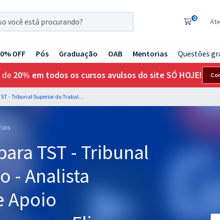
0
At
20% OFF
Pós
Graduação
OAB
Mentorias
Questões gr
 de
20% em todos os cursos avulsos do site SÓ HOJE!
Co
Língua Portuguesa para TST - Tribunal Superior do Trabalho - Analista Judiciário - Áreas de Apoio Especializado - Professores: Elias Santana e Tereza Cavalcanti
nais
ara TST - Tribunal
 - Analista
e Apoio