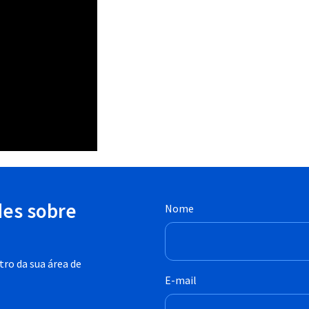
des sobre
Nome
ro da sua área de
E-mail