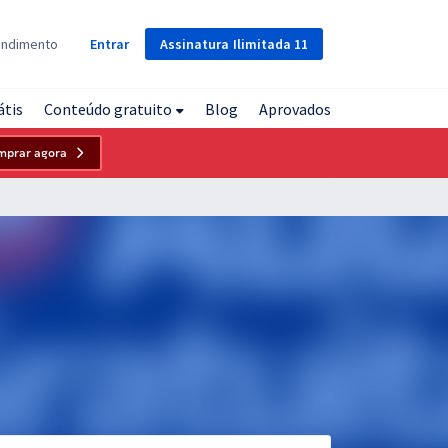
Assinatura
Ilimitada
11
endimento
Entrar
átis
Conteúdo gratuito
Blog
Aprovados
mprar agora