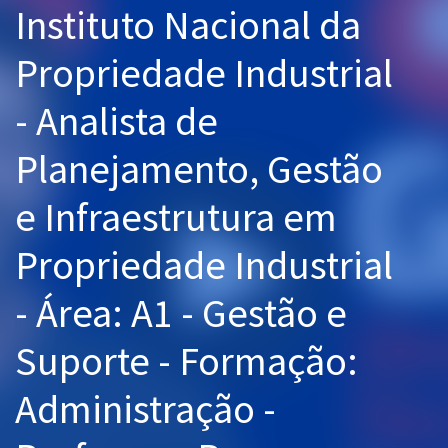
Instituto Nacional da
Pós
Propriedade Industrial
Graduação
- Analista de
OAB
Planejamento, Gestão
Mentorias
e Infraestrutura em
Questões grátis
Conteúdo gratuito
Propriedade Industrial
Blog
- Área: A1 - Gestão e
Aprovados
Suporte - Formação:
Atendimento
Administração -