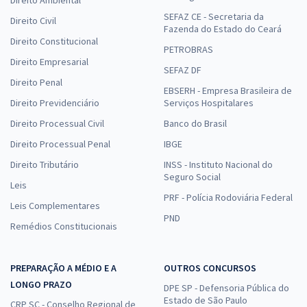
SEFAZ CE - Secretaria da
Direito Civil
Fazenda do Estado do Ceará
Direito Constitucional
PETROBRAS
Direito Empresarial
SEFAZ DF
Direito Penal
EBSERH - Empresa Brasileira de
Direito Previdenciário
Serviços Hospitalares
Direito Processual Civil
Banco do Brasil
Direito Processual Penal
IBGE
Direito Tributário
INSS - Instituto Nacional do
Seguro Social
Leis
PRF - Polícia Rodoviária Federal
Leis Complementares
PND
Remédios Constitucionais
PREPARAÇÃO A MÉDIO E A
OUTROS CONCURSOS
LONGO PRAZO
DPE SP - Defensoria Pública do
Estado de São Paulo
CRP SC - Conselho Regional de