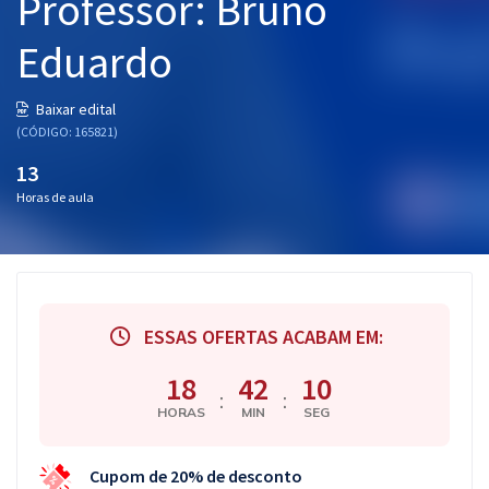
Professor: Bruno
Eduardo
Baixar edital
(CÓDIGO: 165821)
13
Horas de aula
ESSAS OFERTAS ACABAM EM:
18
42
09
:
:
HORAS
MIN
SEG
Cupom de 20% de desconto