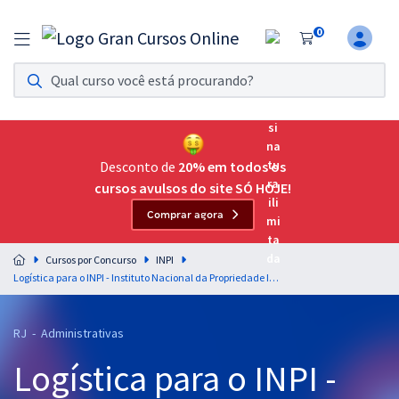
0
Assinatura Ilimitada 11
Acesso a todos os cursos. Teste grátis por 7 dias!
Assinatura OAB Até Passar
Acesso ilimitado a toda preparação para o Exame da
Desconto de
20% em todos os
Ordem, até você passar!
cursos avulsos do site SÓ HOJE!
Comprar agora
Residências Multiprofissionais
Preparação completa e intensiva para as principais
Cursos por Concurso
INPI
residências em saúde do Brasil
Logística para o INPI - Instituto Nacional da Propriedade Industrial - Analista de Planejamento, Gestão e Infraestrutura em Propriedade Industrial - Área: A1 - Gestão e Suporte - Formação: Administração - Professor: Bruno Eduardo
Concursos
RJ - Administrativas
Assinatura Ilimitada
Logística para o INPI -
Cursos 20% OFF