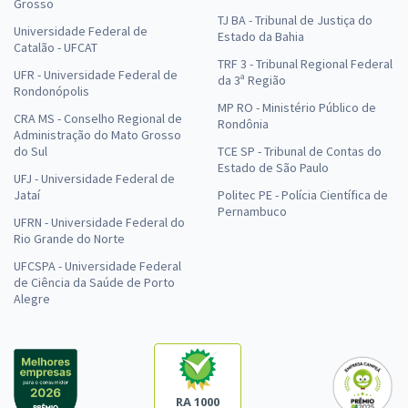
Grosso
TJ BA - Tribunal de Justiça do
Universidade Federal de
Estado da Bahia
Catalão - UFCAT
TRF 3 - Tribunal Regional Federal
UFR - Universidade Federal de
da 3ª Região
Rondonópolis
MP RO - Ministério Público de
CRA MS - Conselho Regional de
Rondônia
Administração do Mato Grosso
do Sul
TCE SP - Tribunal de Contas do
Estado de São Paulo
UFJ - Universidade Federal de
Jataí
Politec PE - Polícia Científica de
Pernambuco
UFRN - Universidade Federal do
Rio Grande do Norte
UFCSPA - Universidade Federal
de Ciência da Saúde de Porto
Alegre
RA 1000