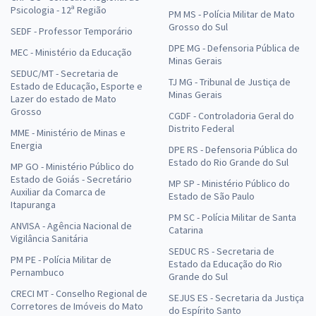
Psicologia - 12ª Região
PM MS - Polícia Militar de Mato
Grosso do Sul
SEDF - Professor Temporário
DPE MG - Defensoria Pública de
MEC - Ministério da Educação
Minas Gerais
SEDUC/MT - Secretaria de
TJ MG - Tribunal de Justiça de
Estado de Educação, Esporte e
Minas Gerais
Lazer do estado de Mato
Grosso
CGDF - Controladoria Geral do
Distrito Federal
MME - Ministério de Minas e
Energia
DPE RS - Defensoria Pública do
Estado do Rio Grande do Sul
MP GO - Ministério Público do
Estado de Goiás - Secretário
MP SP - Ministério Público do
Auxiliar da Comarca de
Estado de São Paulo
Itapuranga
PM SC - Polícia Militar de Santa
ANVISA - Agência Nacional de
Catarina
Vigilância Sanitária
SEDUC RS - Secretaria de
PM PE - Polícia Militar de
Estado da Educação do Rio
Pernambuco
Grande do Sul
CRECI MT - Conselho Regional de
SEJUS ES - Secretaria da Justiça
Corretores de Imóveis do Mato
do Espírito Santo