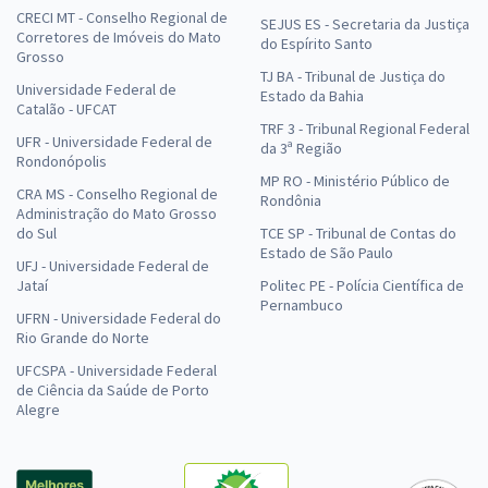
CRECI MT - Conselho Regional de
SEJUS ES - Secretaria da Justiça
Corretores de Imóveis do Mato
do Espírito Santo
Grosso
TJ BA - Tribunal de Justiça do
Universidade Federal de
Estado da Bahia
Catalão - UFCAT
TRF 3 - Tribunal Regional Federal
UFR - Universidade Federal de
da 3ª Região
Rondonópolis
MP RO - Ministério Público de
CRA MS - Conselho Regional de
Rondônia
Administração do Mato Grosso
do Sul
TCE SP - Tribunal de Contas do
Estado de São Paulo
UFJ - Universidade Federal de
Jataí
Politec PE - Polícia Científica de
Pernambuco
UFRN - Universidade Federal do
Rio Grande do Norte
UFCSPA - Universidade Federal
de Ciência da Saúde de Porto
Alegre