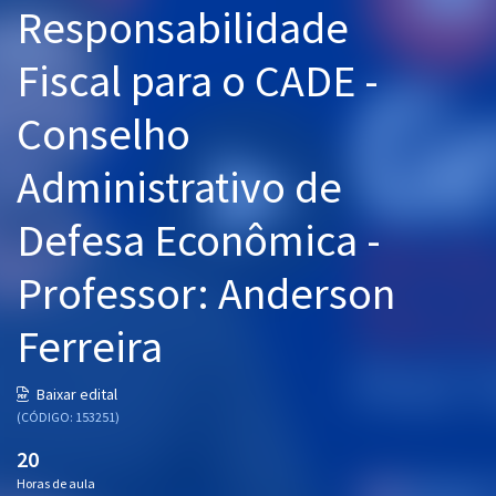
Responsabilidade
Pós
Fiscal para o CADE -
Graduação
Conselho
OAB
Administrativo de
Mentorias
Defesa Econômica -
Questões grátis
Conteúdo gratuito
Professor: Anderson
Blog
Ferreira
Aprovados
Baixar edital
(CÓDIGO: 153251)
Atendimento
20
Horas de aula