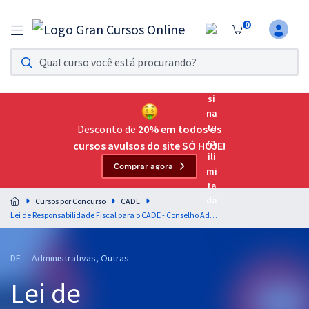
0
Assinatura Ilimitada 11
Acesso a todos os cursos. Teste grátis por 7 dias!
Assinatura OAB Até Passar
Acesso ilimitado a toda preparação para o Exame da
Desconto de
20% em todos os
Ordem, até você passar!
cursos avulsos do site SÓ HOJE!
Comprar agora
Residências Multiprofissionais
Preparação completa e intensiva para as principais
Cursos por Concurso
CADE
residências em saúde do Brasil
Lei de Responsabilidade Fiscal para o CADE - Conselho Administrativo de Defesa Econômica - Professor: Anderson Ferreira
Concursos
DF - Administrativas, Outras
Assinatura Ilimitada
Lei de
Cursos 20% OFF