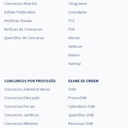
Concursos Abertos
Cesgranrio
Editais Publicados
Consulplan
Histórias Visuais
FCC
Notícias de Concursos
FGV
Questões de Concurso
Idecan
Selecon
Uniase
Vunesp
CONCURSOS POR PROFISSÃO
EXAME DE ORDEM
Concursos Administrativos
OAB
Concursos Educação
Prova OAB
Concursos Fiscais
Calendário OAB
Concursos Jurídicos
Questões OAB
Concursos Militares
Recursos OAB