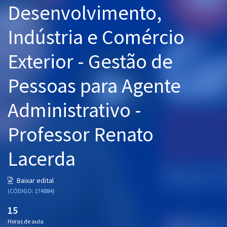
Desenvolvimento,
Pós
Indústria e Comércio
Graduação
Exterior - Gestão de
OAB
Pessoas para Agente
Mentorias
Administrativo -
Questões grátis
Conteúdo gratuito
Professor Renato
Blog
Lacerda
Aprovados
Baixar edital
(CÓDIGO: 174884)
Atendimento
15
Horas de aula