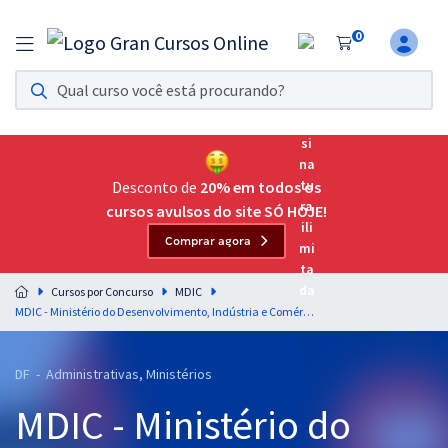
0
Assinatura Ilimitada 11
Acesso a todos os cursos. Teste grátis por 7 dias!
Assinatura OAB Até Passar
Acesso ilimitado a toda preparação para o Exame da
Desconto de
20% em todos os
Ordem, até você passar!
cursos avulsos do site SÓ HOJE!
Comprar agora
Residências Multiprofissionais
Preparação completa e intensiva para as principais
Cursos por Concurso
MDIC
residências em saúde do Brasil
MDIC - Ministério do Desenvolvimento, Indústria e Comércio Exterior - Gestão de Pessoas para Agente Administrativo - Professor Renato Lacerda
Concursos
DF - Administrativas, Ministérios
Assinatura Ilimitada
MDIC - Ministério do
Cursos 20% OFF