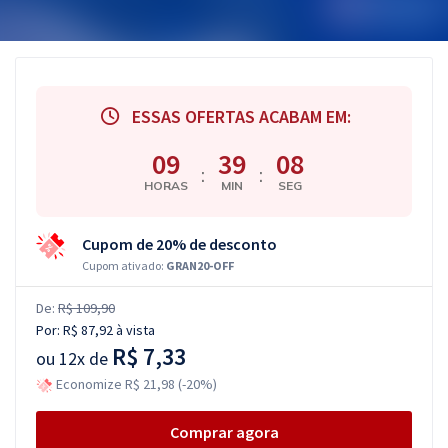
ESSAS OFERTAS ACABAM EM:
09
39
07
:
:
HORAS
MIN
SEG
Cupom de 20% de desconto
Cupom ativado:
GRAN20-OFF
De:
R$ 109,90
Por:
R$ 87,92
à vista
R$ 7,33
ou
12x de
Economize R$ 21,98 (-20%)
Comprar agora