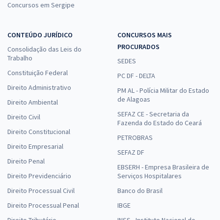
Concursos em Sergipe
CONTEÚDO JURÍDICO
CONCURSOS MAIS
PROCURADOS
Consolidação das Leis do
Trabalho
SEDES
Constituição Federal
PC DF - DELTA
Direito Administrativo
PM AL - Polícia Militar do Estado
de Alagoas
Direito Ambiental
SEFAZ CE - Secretaria da
Direito Civil
Fazenda do Estado do Ceará
Direito Constitucional
PETROBRAS
Direito Empresarial
SEFAZ DF
Direito Penal
EBSERH - Empresa Brasileira de
Direito Previdenciário
Serviços Hospitalares
Direito Processual Civil
Banco do Brasil
Direito Processual Penal
IBGE
Direito Tributário
INSS - Instituto Nacional do