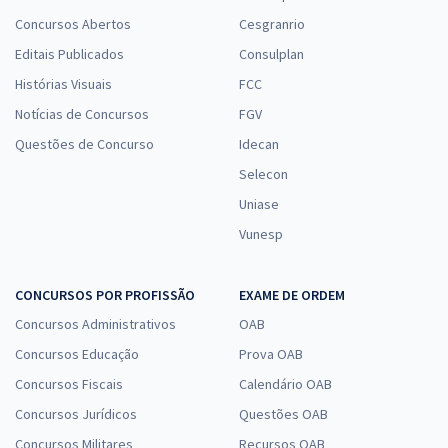
Concursos Abertos
Cesgranrio
Editais Publicados
Consulplan
Histórias Visuais
FCC
Notícias de Concursos
FGV
Questões de Concurso
Idecan
Selecon
Uniase
Vunesp
CONCURSOS POR PROFISSÃO
EXAME DE ORDEM
Concursos Administrativos
OAB
Concursos Educação
Prova OAB
Concursos Fiscais
Calendário OAB
Concursos Jurídicos
Questões OAB
Concursos Militares
Recursos OAB