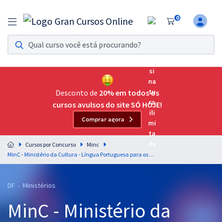
0
Assinatura Ilimitada 11
Acesso a todos os cursos. Teste grátis por 7 dias!
Assinatura OAB Até Passar
Acesso ilimitado a toda preparação para o Exame da
Desconto de
20% em todos os
Ordem, até você passar!
cursos avulsos do site SÓ HOJE!
Comprar agora
Residências Multiprofissionais
Preparação completa e intensiva para as principais
Cursos por Concurso
Minc
residências em saúde do Brasil
MinC - Ministério da Cultura - Língua Portuguesa para os Cargos de Nível Superior - Professores: Elias Santana e Tereza Cavalcanti
Concursos
DF - Ministérios
Assinatura Ilimitada
MinC - Ministério da
Cursos 20% OFF