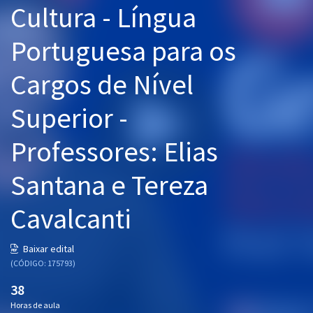
Cultura - Língua
Pós
Portuguesa para os
Graduação
Cargos de Nível
OAB
Superior -
Mentorias
Professores: Elias
Questões grátis
Conteúdo gratuito
Santana e Tereza
Blog
Cavalcanti
Aprovados
Baixar edital
(CÓDIGO: 175793)
Atendimento
38
Horas de aula