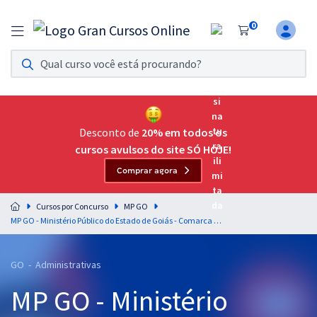
0
Assinatura Ilimitada 11
Acesso a todos os cursos. Teste grátis por 7 dias!
Assinatura OAB Até Passar
Acesso ilimitado a toda preparação para o Exame da
Desconto de
20% em todos os
Ordem, até você passar!
cursos avulsos do site SÓ HOJE!
Comprar agora
Residências Multiprofissionais
Preparação completa e intensiva para as principais
Cursos por Concurso
MP GO
residências em saúde do Brasil
MP GO - Ministério Público do Estado de Goiás - Comarca de Porangatu - Geografia para Secretário Auxiliar - Professor: Júlio Santos
Concursos
GO - Administrativas
Assinatura Ilimitada
MP GO - Ministério
Cursos 20% OFF