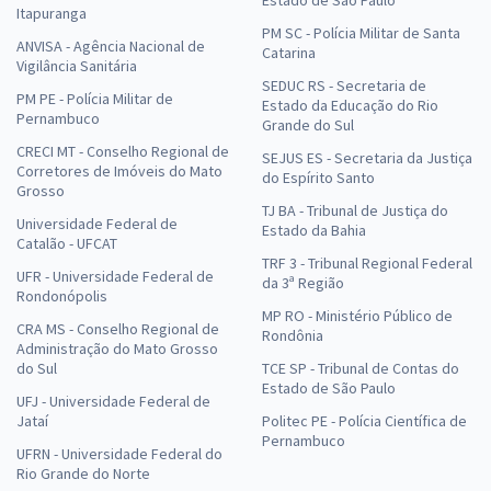
Itapuranga
PM SC - Polícia Militar de Santa
ANVISA - Agência Nacional de
Catarina
Vigilância Sanitária
SEDUC RS - Secretaria de
PM PE - Polícia Militar de
Estado da Educação do Rio
Pernambuco
Grande do Sul
CRECI MT - Conselho Regional de
SEJUS ES - Secretaria da Justiça
Corretores de Imóveis do Mato
do Espírito Santo
Grosso
TJ BA - Tribunal de Justiça do
Universidade Federal de
Estado da Bahia
Catalão - UFCAT
TRF 3 - Tribunal Regional Federal
UFR - Universidade Federal de
da 3ª Região
Rondonópolis
MP RO - Ministério Público de
CRA MS - Conselho Regional de
Rondônia
Administração do Mato Grosso
do Sul
TCE SP - Tribunal de Contas do
Estado de São Paulo
UFJ - Universidade Federal de
Jataí
Politec PE - Polícia Científica de
Pernambuco
UFRN - Universidade Federal do
Rio Grande do Norte