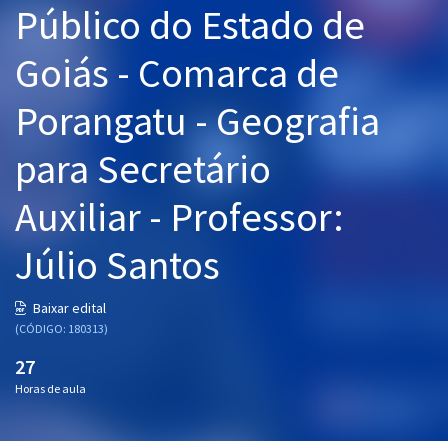
Público do Estado de
Pós
Goiás - Comarca de
Graduação
Porangatu - Geografia
OAB
para Secretário
Mentorias
Auxiliar - Professor:
Questões grátis
Conteúdo gratuito
Júlio Santos
Blog
Baixar edital
Aprovados
(CÓDIGO: 180313)
27
Atendimento
Horas de aula