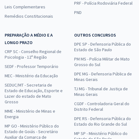
PRF - Polícia Rodoviária Federal
Leis Complementares
PND
Remédios Constitucionais
PREPARAÇÃO A MÉDIO E A
OUTROS CONCURSOS
LONGO PRAZO
DPE SP - Defensoria Pública do
Estado de São Paulo
CRP SC - Conselho Regional de
Psicologia - 12ª Região
PM MS - Polícia Militar de Mato
Grosso do Sul
SEDF - Professor Temporário
DPE MG - Defensoria Pública de
MEC - Ministério da Educação
Minas Gerais
SEDUC/MT - Secretaria de
TJ MG - Tribunal de Justiça de
Estado de Educação, Esporte e
Minas Gerais
Lazer do estado de Mato
Grosso
CGDF - Controladoria Geral do
Distrito Federal
MME - Ministério de Minas e
Energia
DPE RS - Defensoria Pública do
Estado do Rio Grande do Sul
MP GO - Ministério Público do
Estado de Goiás - Secretário
MP SP - Ministério Público do
Auxiliar da Comarca de
Estado de São Paulo