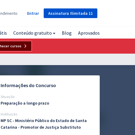
Assinatura
Ilimitada
11
endimento
Entrar
átis
Conteúdo gratuito
Blog
Aprovados
hecer cursos
Informações do Concurso
Situação
Preparação a longo prazo
Instituição
MP SC - Ministério Público do Estado de Santa
Catarina - Promotor de Justiça Substituto