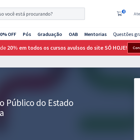
0
At
20% OFF
Pós
Graduação
OAB
Mentorias
Questões gr
 de
20% em todos os cursos avulsos do site SÓ HOJE!
Con
io Público do Estado
na