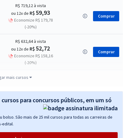
R$ 719,12
à vista
59,93
R$
ou 12x de
Comprar
Economize R$ 179,78
(-20%)
R$ 632,64
à vista
52,72
R$
ou 12x de
Comprar
Economize R$ 158,16
(-20%)
R$ 319,84
à vista
gar mais cursos
26,65
R$
ou 12x de
Comprar
Economize R$ 79,96
(-20%)
s cursos para concursos públicos, em um só
 bolso. São mais de 25 mil cursos para todas as carreiras de
-edital.