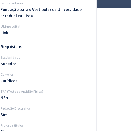
Banca anterior
Fundação para o Vestibular da Universidade
Estadual Paulista
Último edital
Link
Requisitos
Escolaridade
Superior
Carreira
Jurídicas
TAF (Teste de Aptidão Física)
Não
Redação Discursiva
Sim
Prova de títulos