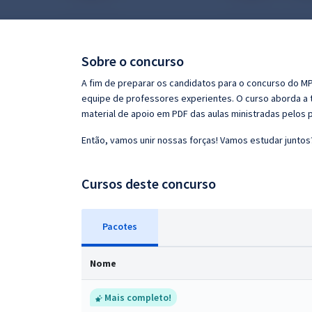
Pós
Graduação
Sobre o concurso
OAB
A fim de preparar os candidatos para o concurso do MP
equipe de professores experientes. O curso aborda a t
Mentorias
material de apoio em PDF das aulas ministradas pelos 
Então, vamos unir nossas forças! Vamos estudar juntos
Questões grátis
Conteúdo gratuito
Cursos deste concurso
Blog
Pacotes
Aprovados
Nome
Atendimento
Mais completo!