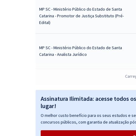
MP SC - Ministério Público do Estado de Santa
Catarina - Promotor de Justiça Substituto (Pré-
Edital)
MP SC - Ministério Público do Estado de Santa
Catarina - Analista Jurídico
Carre
MP SC - Ministério Público do Estado de Santa
Catarina - Conhecimentos Específicos para o Cargo
de Analista Jurídico
Assinatura Ilimitada: acesse todos o
lugar!
O melhor custo benefício para os seus estudos e seu
concursos públicos, com garantia de atualização pós