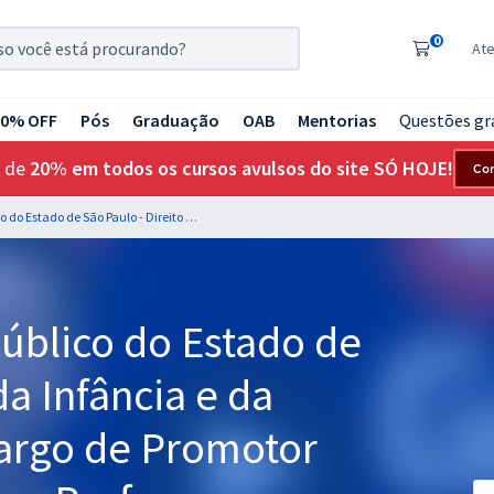
0
At
20% OFF
Pós
Graduação
OAB
Mentorias
Questões gr
 de
20% em todos os cursos avulsos do site SÓ HOJE!
Co
MP SP - Ministério Público do Estado de São Paulo - Direito da Infância e da Juventude para o Cargo de Promotor de Justiça Substituto - Professora Karina Soares Rocha
Público do Estado de
da Infância e da
argo de Promotor