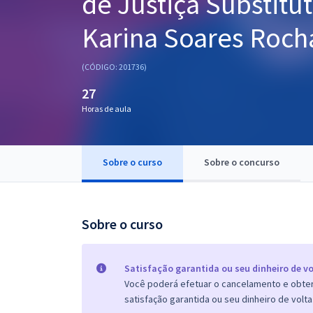
de Justiça Substitut
Pós
Karina Soares Roch
Graduação
(CÓDIGO: 201736)
OAB
27
Mentorias
Horas de aula
Questões grátis
Sobre o curso
Sobre o concurso
Conteúdo gratuito
Blog
Sobre o curso
Aprovados
Atendimento
Satisfação garantida ou seu dinheiro de vo
Você poderá efetuar o cancelamento e obter 
satisfação garantida ou seu dinheiro de volta