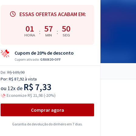
ESSAS OFERTAS ACABAM EM:
01
57
49
:
:
HORA
MIN
SEG
Cupom de 20% de desconto
Cupom ativado:
GRAN20-OFF
De:
R$ 109,90
Por:
R$ 87,92
à vista
R$ 7,33
ou
12x de
Economize R$ 21,98 (-20%)
Comprar agora
Garantia de devolução do dinheiro em 7 dias.