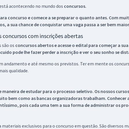
ue está acontecendo no mundo dos
concursos.
ara concurso e comece a se preparar o quanto antes. Com muita
os, a sua chance de conquistar uma vaga passa a ser bem maior
os concursos com inscrições abertas
s são os
concursos abertos e acesse o edital para começar a sua
ido pode lhe fazer perder a inscrição e ver o seu sonho se dis
 em andamento e até mesmo os previstos. Ter em mente os concurso
ais qualidade.
 maneira de estudar para o processo seletivo. Os nossos curso
uito bem como as bancas organizadoras trabalham. Conhecer a
tíssimo, pois cada uma tem a sua forma de administrar os proc
 a materiais exclusivos para o concurso em questão. São diversos 