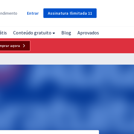
Assinatura
Ilimitada
11
endimento
Entrar
átis
Conteúdo gratuito
Blog
Aprovados
mprar agora