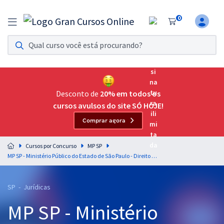
0
Assinatura Ilimitada 11
Acesso a todos os cursos. Teste grátis por 7 dias!
Assinatura OAB Até Passar
Acesso ilimitado a toda preparação para o Exame da
Desconto de
20% em todos os
Ordem, até você passar!
cursos avulsos do site SÓ HOJE!
Comprar agora
Residências Multiprofissionais
Preparação completa e intensiva para as principais
Cursos por Concurso
MP SP
residências em saúde do Brasil
MP SP - Ministério Público do Estado de São Paulo - Direito Processual Penal para o Cargo de Promotor de Justiça Substituto - Professora Geilza Diniz
Concursos
SP - Jurídicas
Assinatura Ilimitada
MP SP - Ministério
Cursos 20% OFF