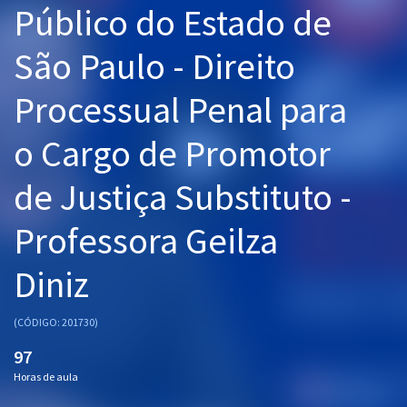
Público do Estado de
Pós
São Paulo - Direito
Graduação
Processual Penal para
OAB
o Cargo de Promotor
Mentorias
de Justiça Substituto -
Questões grátis
Conteúdo gratuito
Professora Geilza
Blog
Diniz
Aprovados
(CÓDIGO: 201730)
Atendimento
97
Horas de aula