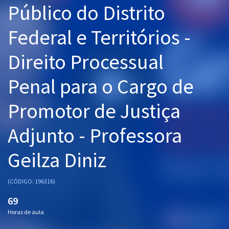
Público do Distrito
Pós
Federal e Territórios -
Graduação
Direito Processual
OAB
Penal para o Cargo de
Mentorias
Promotor de Justiça
Questões grátis
Conteúdo gratuito
Adjunto - Professora
Blog
Geilza Diniz
Aprovados
(CÓDIGO: 196316)
Atendimento
69
Horas de aula