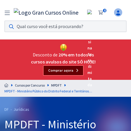
0
Assinatura Ilimitada 11
Acesso a todos os cursos. Teste grátis por 7 dias!
Assinatura OAB Até Passar
Acesso ilimitado a toda preparação para o Exame da
Desconto de
20% em todos os
Ordem, até você passar!
cursos avulsos do site SÓ HOJE!
Comprar agora
Residências Multiprofissionais
Preparação completa e intensiva para as principais
Cursos por Concurso
MPDFT
residências em saúde do Brasil
MPDFT - Ministério Público do Distrito Federal e Territórios - Direito Processual Penal para o Cargo de Promotor de Justiça Adjunto - Professora Geilza Diniz
Concursos
DF - Jurídicas
Assinatura Ilimitada
MPDFT - Ministério
Cursos 20% OFF