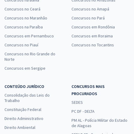
Concursos na Bahia
Concursos no Amazonas
Concursos no Ceará
Concursos no Amapá
Concursos no Maranhão
Concursos no Pará
Concursos na Paraíba
Concursos em Rondônia
Concursos em Pernambuco
Concursos em Roraima
Concursos no Piauí
Concursos no Tocantins
Concursos no Rio Grande do
Norte
Concursos em Sergipe
CONTEÚDO JURÍDICO
CONCURSOS MAIS
PROCURADOS
Consolidação das Leis do
Trabalho
SEDES
Constituição Federal
PC DF - DELTA
Direito Administrativo
PM AL - Polícia Militar do Estado
de Alagoas
Direito Ambiental