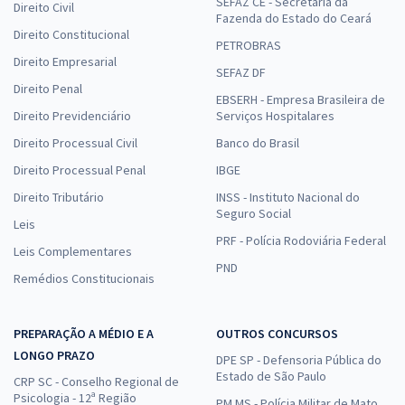
SEFAZ CE - Secretaria da
Direito Civil
Fazenda do Estado do Ceará
Direito Constitucional
PETROBRAS
Direito Empresarial
SEFAZ DF
Direito Penal
EBSERH - Empresa Brasileira de
Direito Previdenciário
Serviços Hospitalares
Direito Processual Civil
Banco do Brasil
Direito Processual Penal
IBGE
Direito Tributário
INSS - Instituto Nacional do
Seguro Social
Leis
PRF - Polícia Rodoviária Federal
Leis Complementares
PND
Remédios Constitucionais
PREPARAÇÃO A MÉDIO E A
OUTROS CONCURSOS
LONGO PRAZO
DPE SP - Defensoria Pública do
Estado de São Paulo
CRP SC - Conselho Regional de
Psicologia - 12ª Região
PM MS - Polícia Militar de Mato