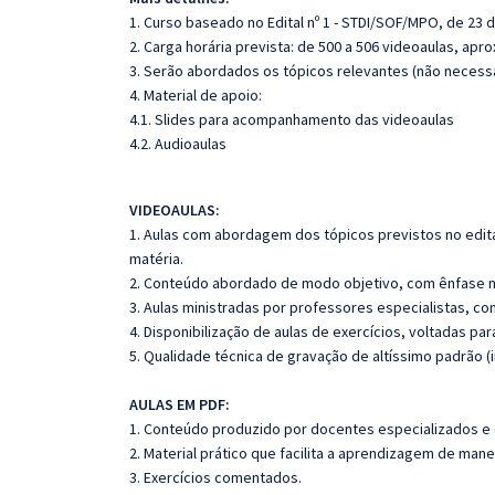
1. Curso baseado no Edital nº 1 - STDI/SOF/MPO, de 23 
2. Carga horária prevista: de 500 a 506 videoaulas, ap
3. Serão abordados os tópicos relevantes (não necessa
4. Material de apoio:
4.1. Slides para acompanhamento das videoaulas
4.2. Audioaulas
VIDEOAULAS:
1. Aulas com abordagem dos tópicos previstos no edita
matéria.
2. Conteúdo abordado de modo objetivo, com ênfase n
3. Aulas ministradas por professores especialistas, co
4. Disponibilização de aulas de exercícios, voltadas pa
5. Qualidade técnica de gravação de altíssimo padrão 
AULAS EM PDF:
1. Conteúdo produzido por docentes especializados e
2. Material prático que facilita a aprendizagem de mane
3. Exercícios comentados.