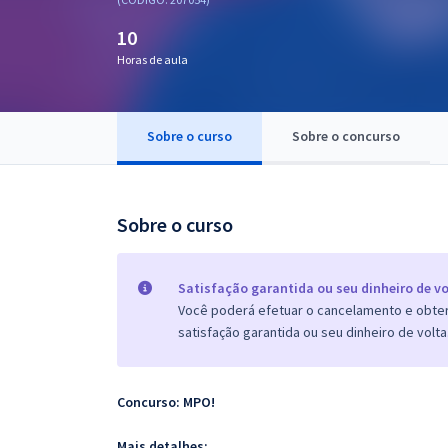
Pós
10
Graduação
Horas de aula
OAB
Sobre o curso
Sobre o concurso
Mentorias
Questões grátis
Sobre o curso
Conteúdo gratuito
Blog
Satisfação garantida ou seu dinheiro de vo
Você poderá efetuar o cancelamento e obter 
Aprovados
satisfação garantida ou seu dinheiro de volta
Atendimento
Concurso: MPO!
Mais detalhes: