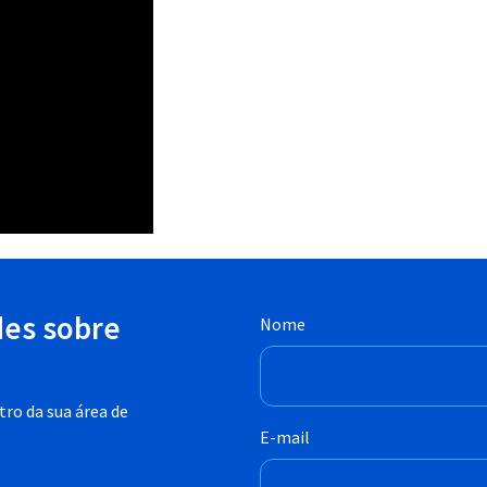
des sobre
Nome
ro da sua área de
E-mail