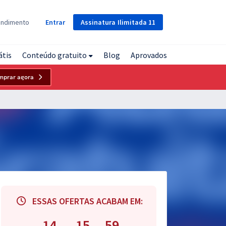
Assinatura
Ilimitada
11
endimento
Entrar
átis
Conteúdo gratuito
Blog
Aprovados
mprar agora
ESSAS OFERTAS ACABAM EM:
14
15
58