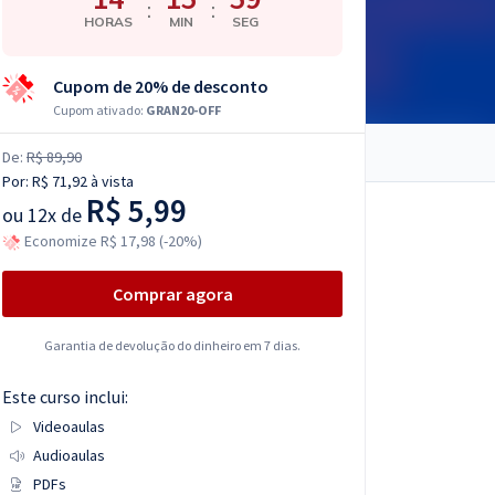
:
:
HORAS
MIN
SEG
Cupom de 20% de desconto
Cupom ativado:
GRAN20-OFF
De:
R$ 89,90
Por:
R$ 71,92
à vista
R$ 5,99
ou
12x de
Economize R$ 17,98 (-20%)
Comprar agora
Garantia de devolução do dinheiro em 7 dias.
Este curso inclui:
Videoaulas
Audioaulas
PDFs