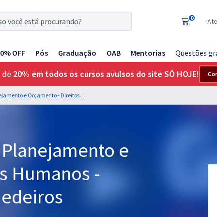
0
At
20% OFF
Pós
Graduação
OAB
Mentorias
Questões gr
 de
20% em todos os cursos avulsos do site SÓ HOJE!
Co
MPO - Ministério do Planejamento e Orçamento - Direitos Humanos - Professor: Thiago Medeiros
o Planejamento e
os Humanos -
Medeiros