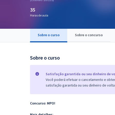
Pós
35
Graduação
Horas de aula
OAB
Sobre o curso
Sobre o concurso
Mentorias
Questões grátis
Sobre o curso
Conteúdo gratuito
Blog
Satisfação garantida ou seu dinheiro de vo
Você poderá efetuar o cancelamento e obter 
Aprovados
satisfação garantida ou seu dinheiro de volta
Atendimento
Concurso: MPO!
Mais detalhes: