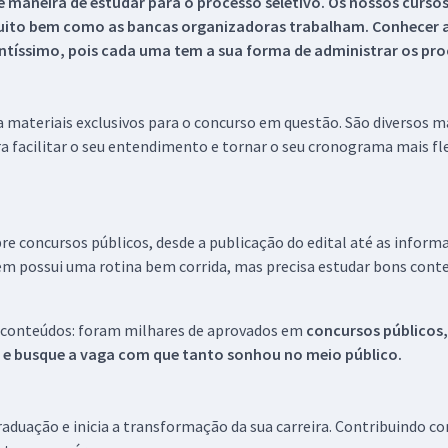
 maneira de estudar para o processo seletivo. Os nossos curso
uito bem como as bancas organizadoras trabalham. Conhecer a
tíssimo, pois cada uma tem a sua forma de administrar os proc
 a materiais exclusivos para o concurso em questão. São diversos 
a facilitar o seu entendimento e tornar o seu cronograma mais fle
re concursos públicos, desde a publicação do edital até as inform
em possui uma rotina bem corrida, mas precisa estudar bons conte
 conteúdos: foram milhares de aprovados em
concursos públicos,
s e busque a vaga com que tanto sonhou no meio público.
aduação e inicia a transformação da sua carreira. Contribuindo c