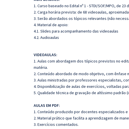
1. Curso baseado no Edital nº 1 - STDI/SOF/MPO, de 23 
2. Carga horária prevista: de 68 videoaulas, aproximad
3. Serão abordados os tópicos relevantes (não necessa
4. Material de apoio:
4.1. Slides para acompanhamento das videoaulas
4.2. Audioaulas
VIDEOAULAS:
1. Aulas com abordagem dos tópicos previstos no edita
matéria.
2. Conteúdo abordado de modo objetivo, com ênfase n
3. Aulas ministradas por professores especialistas, co
4. Disponibilização de aulas de exercícios, voltadas pa
5. Qualidade técnica de gravação de altíssimo padrão 
AULAS EM PDF:
1. Conteúdo produzido por docentes especializados e
2. Material prático que facilita a aprendizagem de mane
3. Exercícios comentados.