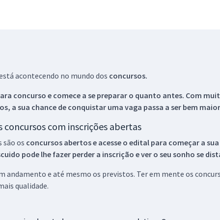
ue está acontecendo no mundo dos
concursos.
ara concurso e comece a se preparar o quanto antes. Com muita
os, a sua chance de conquistar uma vaga passa a ser bem maior
os concursos com inscrições abertas
s são os
concursos abertos e acesse o edital para começar a sua
ido pode lhe fazer perder a inscrição e ver o seu sonho se dis
 em andamento e até mesmo os previstos. Ter em mente os concurso
ais qualidade.