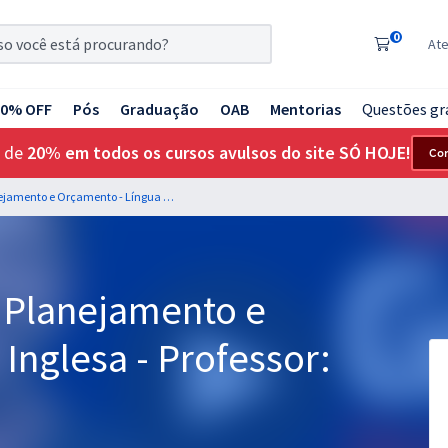
0
At
20% OFF
Pós
Graduação
OAB
Mentorias
Questões gr
 de
20% em todos os cursos avulsos do site SÓ HOJE!
Co
MPO - Ministério do Planejamento e Orçamento - Língua Inglesa - Professor: Roberto Witte
o Planejamento e
Inglesa - Professor: