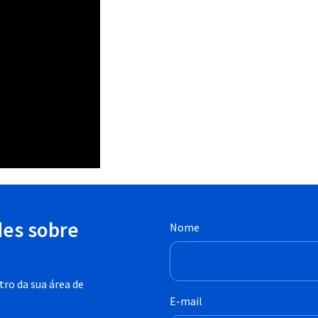
des sobre
Nome
ro da sua área de
E-mail