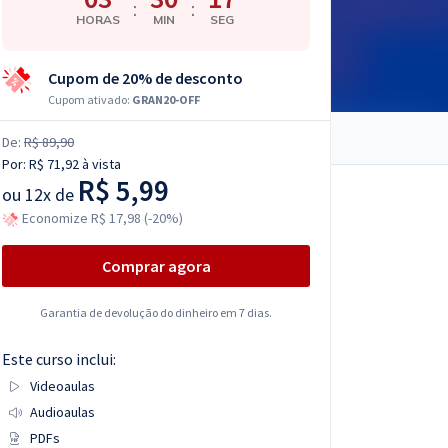
:
:
HORAS
MIN
SEG
Cupom de 20% de desconto
Cupom ativado:
GRAN20-OFF
De:
R$ 89,90
Por:
R$ 71,92
à vista
R$ 5,99
ou
12x de
Economize R$ 17,98 (-20%)
Comprar agora
Garantia de devolução do dinheiro em 7 dias.
Este curso inclui:
Videoaulas
Audioaulas
PDFs