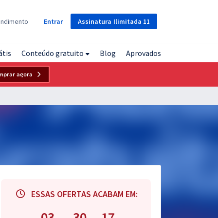
Assinatura
Ilimitada
11
endimento
Entrar
átis
Conteúdo gratuito
Blog
Aprovados
mprar agora
ESSAS OFERTAS ACABAM EM:
03
30
16