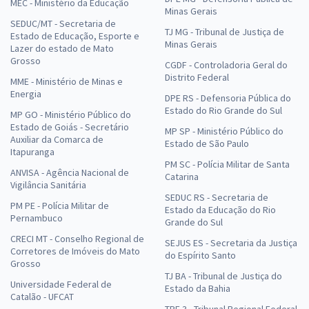
MEC - Ministério da Educação
Minas Gerais
SEDUC/MT - Secretaria de
TJ MG - Tribunal de Justiça de
Estado de Educação, Esporte e
Minas Gerais
Lazer do estado de Mato
Grosso
CGDF - Controladoria Geral do
Distrito Federal
MME - Ministério de Minas e
Energia
DPE RS - Defensoria Pública do
Estado do Rio Grande do Sul
MP GO - Ministério Público do
Estado de Goiás - Secretário
MP SP - Ministério Público do
Auxiliar da Comarca de
Estado de São Paulo
Itapuranga
PM SC - Polícia Militar de Santa
ANVISA - Agência Nacional de
Catarina
Vigilância Sanitária
SEDUC RS - Secretaria de
PM PE - Polícia Militar de
Estado da Educação do Rio
Pernambuco
Grande do Sul
CRECI MT - Conselho Regional de
SEJUS ES - Secretaria da Justiça
Corretores de Imóveis do Mato
do Espírito Santo
Grosso
TJ BA - Tribunal de Justiça do
Universidade Federal de
Estado da Bahia
Catalão - UFCAT
TRF 3 - Tribunal Regional Federal