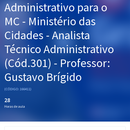
Administrativo para o
Pós
MC - Ministério das
Graduação
Cidades - Analista
OAB
Técnico Administrativo
Mentorias
(Cód.301) - Professor:
Questões grátis
Conteúdo gratuito
Gustavo Brígido
Blog
(CÓDIGO: 166411)
Aprovados
28
Horas de aula
Atendimento