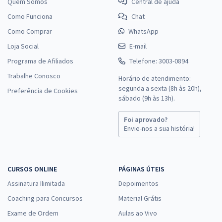
Quem Somos
Central de ajuda
Como Funciona
Chat
Como Comprar
WhatsApp
Loja Social
E-mail
Programa de Afiliados
Telefone: 3003-0894
Trabalhe Conosco
Horário de atendimento:
segunda a sexta (8h às 20h),
Preferência de Cookies
sábado (9h às 13h).
Foi aprovado?
Envie-nos a sua história!
CURSOS ONLINE
PÁGINAS ÚTEIS
Assinatura Ilimitada
Depoimentos
Coaching para Concursos
Material Grátis
Exame de Ordem
Aulas ao Vivo