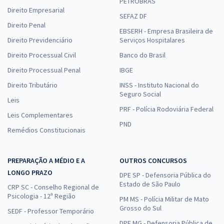
PETROBRAS
Direito Empresarial
SEFAZ DF
Direito Penal
EBSERH - Empresa Brasileira de
Direito Previdenciário
Serviços Hospitalares
Direito Processual Civil
Banco do Brasil
Direito Processual Penal
IBGE
Direito Tributário
INSS - Instituto Nacional do
Seguro Social
Leis
PRF - Polícia Rodoviária Federal
Leis Complementares
PND
Remédios Constitucionais
PREPARAÇÃO A MÉDIO E A
OUTROS CONCURSOS
LONGO PRAZO
DPE SP - Defensoria Pública do
Estado de São Paulo
CRP SC - Conselho Regional de
Psicologia - 12ª Região
PM MS - Polícia Militar de Mato
Grosso do Sul
SEDF - Professor Temporário
DPE MG - Defensoria Pública de