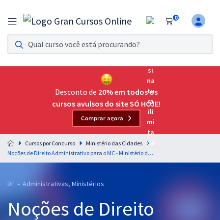
0
Assinatura Ilimitada 11
Acesso a todos os cursos. Teste grátis por 7 dias!
Assinatura OAB Até Passar
Acesso ilimitado a toda preparação para o Exame da
Desconto de
20% em todos os
Ordem, até você passar!
cursos avulsos do site SÓ HOJE!
Comprar agora
Residências Multiprofissionais
Preparação completa e intensiva para as principais
Cursos por Concurso
Ministério das Cidades
residências em saúde do Brasil
Noções de Direito Administrativo para o MC - Ministério das Cidades - Analista Técnico Administrativo (Cód.301) - Professor: Gustavo Brígido
Concursos
DF - Administrativas, Ministérios
Assinatura Ilimitada
Noções de Direito
Cursos 20% OFF