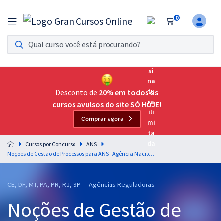
0
Assinatura Ilimitada 11
Acesso a todos os cursos. Teste grátis por 7 dias!
Assinatura OAB Até Passar
Acesso ilimitado a toda preparação para o Exame da
Desconto de
20% em todos os
Ordem, até você passar!
cursos avulsos do site SÓ HOJE!
Comprar agora
Residências Multiprofissionais
Preparação completa e intensiva para as principais
Cursos por Concurso
ANS
residências em saúde do Brasil
Noções de Gestão de Processos para ANS - Agência Nacional de Saúde Suplementar - Técnico Administrativo - Professor: Bruno Eduardo
Concursos
CE, DF, MT, PA, PR, RJ, SP - Agências Reguladoras
Assinatura Ilimitada
Noções de Gestão de
Cursos 20% OFF