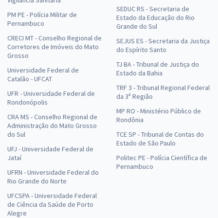
SEDUC RS - Secretaria de
PM PE - Polícia Militar de
Estado da Educação do Rio
Pernambuco
Grande do Sul
CRECI MT - Conselho Regional de
SEJUS ES - Secretaria da Justiça
Corretores de Imóveis do Mato
do Espírito Santo
Grosso
TJ BA - Tribunal de Justiça do
Universidade Federal de
Estado da Bahia
Catalão - UFCAT
TRF 3 - Tribunal Regional Federal
UFR - Universidade Federal de
da 3ª Região
Rondonópolis
MP RO - Ministério Público de
CRA MS - Conselho Regional de
Rondônia
Administração do Mato Grosso
do Sul
TCE SP - Tribunal de Contas do
Estado de São Paulo
UFJ - Universidade Federal de
Jataí
Politec PE - Polícia Científica de
Pernambuco
UFRN - Universidade Federal do
Rio Grande do Norte
UFCSPA - Universidade Federal
de Ciência da Saúde de Porto
Alegre