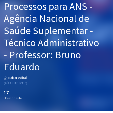
Processos para ANS -
Pós
Agência Nacional de
Graduação
Saúde Suplementar -
OAB
Técnico Administrativo
Mentorias
- Professor: Bruno
Questões grátis
Conteúdo gratuito
Eduardo
Blog
Baixar edital
Aprovados
(CÓDIGO: 162415)
17
Atendimento
Horas de aula