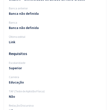
Banca anterior
Banca não definida
Banca
Banca não definida
Último edital
Link
Requisitos
Escolaridade
Superior
Carreira
Educação
TAF (Teste de Aptidão Física)
Não
Redação Discursiva