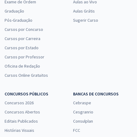
Exame de Ordem
Aulas ao Vivo
UNEMAT - Universidade do Estado de Mato Grosso MT - Publicitário
Graduação
Aulas Grátis
R$ 335,92
à vista
Pós-Graduação
Sugerir Curso
27,99
R$
ou 12x de
Cursos por Concurso
Economize R$ 83,98 (-20%)
Cursos por Carreira
Comprar
Cursos por Estado
Cursos por Professor
Oficina de Redação
UNEMAT - Universidade do Estado de Mato Grosso MT -
Cursos Online Gratuitos
Conhecimentos Específicos para Publicitário
R$ 159,92
à vista
CONCURSOS PÚBLICOS
BANCAS DE CONCURSOS
13,33
R$
ou 12x de
Concursos 2026
Cebraspe
Economize R$ 39,98 (-20%)
Concursos Abertos
Cesgranrio
Comprar
Editais Publicados
Consulplan
Histórias Visuais
FCC