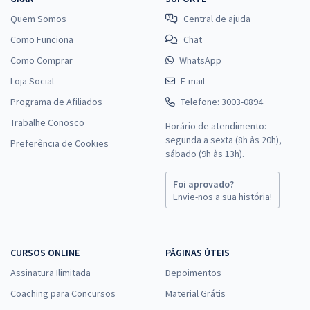
Conhecimentos Básicos e Gerais para o Cargo: Técnico
Quem Somos
Central de ajuda
Administrativo do Ensino Superior
Como Funciona
Chat
R$ 311,92
à vista
25,99
R$
ou 12x de
Como Comprar
WhatsApp
Economize R$ 77,98 (-20%)
Loja Social
E-mail
Comprar
Programa de Afiliados
Telefone: 3003-0894
Trabalhe Conosco
Horário de atendimento:
segunda a sexta (8h às 20h),
Preferência de Cookies
sábado (9h às 13h).
UNEMAT - Universidade do Estado de Mato Grosso MT -
Conhecimentos Específicos para o Cargo de Técnico Universitário -
Foi aprovado?
Nível Superior - Especialidade: Administrador
Envie-nos a sua história!
R$ 207,92
à vista
17,33
R$
ou 12x de
Economize R$ 51,98 (-20%)
CURSOS ONLINE
PÁGINAS ÚTEIS
Comprar
Assinatura Ilimitada
Depoimentos
Coaching para Concursos
Material Grátis