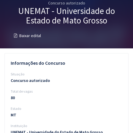
Concurso autorizado
Pós
UNEMAT - Universidade do
Graduação
Estado de Mato Grosso
OAB
Baixar edital
Mentorias
Questões grátis
Informações do Concurso
Conteúdo gratuito
Situação
Concurso autorizado
Blog
Total de vagas
Aprovados
80
Estado
Atendimento
MT
Instituição
UNEMAT - Universidade do Estado de Mato Grosso