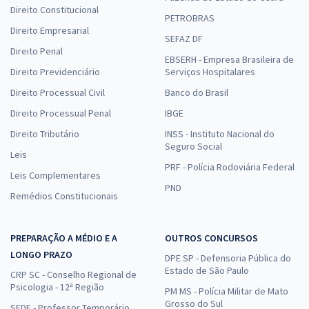
Direito Constitucional
PETROBRAS
Direito Empresarial
SEFAZ DF
Direito Penal
EBSERH - Empresa Brasileira de
Direito Previdenciário
Serviços Hospitalares
Direito Processual Civil
Banco do Brasil
Direito Processual Penal
IBGE
Direito Tributário
INSS - Instituto Nacional do
Seguro Social
Leis
PRF - Polícia Rodoviária Federal
Leis Complementares
PND
Remédios Constitucionais
PREPARAÇÃO A MÉDIO E A
OUTROS CONCURSOS
LONGO PRAZO
DPE SP - Defensoria Pública do
Estado de São Paulo
CRP SC - Conselho Regional de
Psicologia - 12ª Região
PM MS - Polícia Militar de Mato
Grosso do Sul
SEDF - Professor Temporário