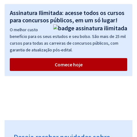
R$ 295,12
à vista
Assinatura Ilimitada: acesse todos os cursos
24,59
R$
ou 12x de
para concursos públicos, em um só lugar!
Economize R$ 73,78 (-20%)
O melhor custo
Comprar
benefício para os seus estudos e seu bolso. São mais de 25 mil
cursos para todas as carreiras de concursos públicos, com
garantia de atualização pós-edital.
UNEMAT - Universidade do Estado de Mato Grosso MT - Contador
Comece hoje
R$ 479,92
à vista
39,99
R$
ou 12x de
Economize R$ 119,98 (-20%)
Comprar
UNEMAT - Universidade do Estado de Mato Grosso MT -
Conhecimentos Específicos para Contador