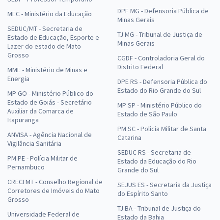
DPE MG - Defensoria Pública de
MEC - Ministério da Educação
Minas Gerais
SEDUC/MT - Secretaria de
TJ MG - Tribunal de Justiça de
Estado de Educação, Esporte e
Minas Gerais
Lazer do estado de Mato
Grosso
CGDF - Controladoria Geral do
Distrito Federal
MME - Ministério de Minas e
Energia
DPE RS - Defensoria Pública do
Estado do Rio Grande do Sul
MP GO - Ministério Público do
Estado de Goiás - Secretário
MP SP - Ministério Público do
Auxiliar da Comarca de
Estado de São Paulo
Itapuranga
PM SC - Polícia Militar de Santa
ANVISA - Agência Nacional de
Catarina
Vigilância Sanitária
SEDUC RS - Secretaria de
PM PE - Polícia Militar de
Estado da Educação do Rio
Pernambuco
Grande do Sul
CRECI MT - Conselho Regional de
SEJUS ES - Secretaria da Justiça
Corretores de Imóveis do Mato
do Espírito Santo
Grosso
TJ BA - Tribunal de Justiça do
Universidade Federal de
Estado da Bahia