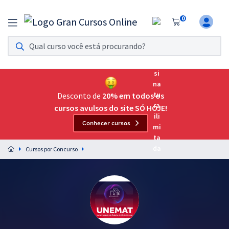
0
Assinatura Ilimitada 11
Acesso a todos os cursos. Teste grátis por 7 dias!
Assinatura OAB Até Passar
Acesso ilimitado a toda preparação para o Exame da
Desconto de
20% em todos os
Ordem, até você passar!
cursos avulsos do site SÓ HOJE!
Conhecer cursos
Residências Multiprofissionais
Preparação completa e intensiva para as principais
Cursos por Concurso
residências em saúde do Brasil
Concursos
Assinatura Ilimitada
Cursos 20% OFF